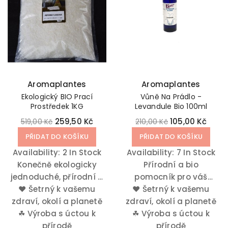
Aromaplantes
Aromaplantes
Ekologický BIO Prací
Vůně Na Prádlo -
Prostředek 1KG
Levandule Bio 100ml
259,50 Kč
105,00 Kč
519,00 Kč
210,00 Kč
PŘIDAT DO KOŠÍKU
PŘIDAT DO KOŠÍKU
Availability:
2 In Stock
Availability:
7 In Stock
Konečně ekologicky
Přírodní a bio
jednoduché, přírodní a
pomocník pro váš
♥
Šetrný k vašemu
efektivní praní
♥
ekologický domov.
Šetrný k vašemu
zdraví, okolí a planetě
prádla. 100% přírodní
zdraví, okolí a planetě
Myslete na své zdraví
pro vaše prádlo. Bez
☘
Výroba s úctou k
☘
Výroba s úctou k
a přírodu.
parfému.
přírodě
přírodě