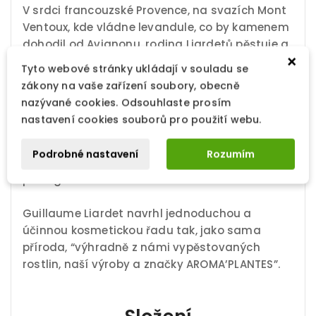
V srdci francouzské Provence, na svazích Mont
Ventoux, kde vládne levandule, co by kamenem
dohodil od Avignonu, rodina Liardetů pěstuje a
×
destiluje od roku 1978 více než třicet
Tyto webové stránky ukládají v souladu se
aromatických a léčivých rostlin v bio kvalitě.
zákony na vaše zařízení soubory, obecně
nazývané cookies. Odsouhlaste prosím
Každý z jejich výrobků představuje mnohem víc
nastavení cookies souborů pro použití webu.
než jen rostlinu, esenciální olej nebo květinovou
vodu. Je to nejen vysoká odbornost, ale i úcta k
Podrobné nastavení
Rozumím
zemi a přírodě. A tyto hodnoty si předává již
pátá generace!
Guillaume Liardet navrhl jednoduchou a
účinnou kosmetickou řadu tak, jako sama
příroda, “výhradně z námi vypěstovaných
rostlin, naší výroby a značky AROMA’PLANTES”.