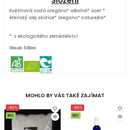
Složení
Květinová voda oregáno* alkohol* ocet *
éterický olej skořice* oregano* saturejka*
*: z ekologického zemědělství
Obsah: 500ml
MOHLO BY VÁS TAKÉ ZAJÍMAT
-50%
-50%
BIO
BIO