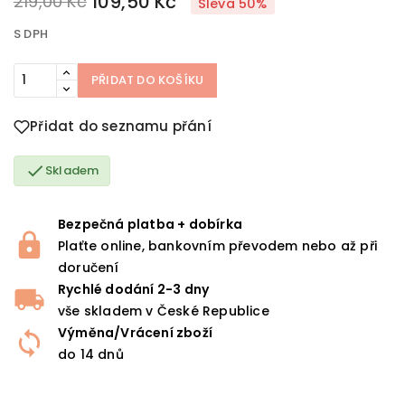
109,50 Kč
219,00 Kč
Sleva 50%
S DPH
PŘIDAT DO KOŠÍKU
Přidat do seznamu přání

Skladem
Bezpečná platba + dobírka
Plaťte online, bankovním převodem nebo až při
doručení
Rychlé dodání 2-3 dny
vše skladem v České Republice
Výměna/Vrácení zboží
do 14 dnů