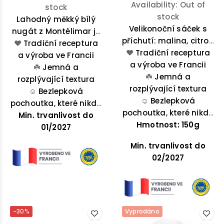
Availability:
Out of
stock
stock
Lahodný měkký bílý
Velikonoční sáček s
nugát z Montélimar je
příchutí: malina, citron
lahodnou směsí medu
❤️
Tradiční receptura
❤️
a pistácie. Součástí
Tradiční receptura
z Provence, mandlí a
a výroba ve Francii
a výroba ve Francii
balení je i
☘️
pistácií.
Jemná a
omalovánka.
☘️
Jemná a
rozplývající textura
rozplývající textura
☺️
Bezlepková
☺️
Bezlepková
pochoutka, které nikdo
pochoutka, které nikdo
Min. trvanlivost do
neodolá
Hmotnost: 150g
neodolá
01/2027
Min. trvanlivost do
02/2027
-30%
Vyprodáno