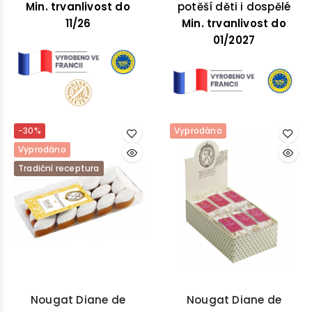
Min. trvanlivost do
mandlí.
se špičatými konci –
potěší děti i dospělé
11/26
Min. trvanlivost do
ideální volba pro
každou příležitost.
01/2027
-30%
Vyprodáno
Vyprodáno
Tradiční receptura
Nougat Diane de
Nougat Diane de