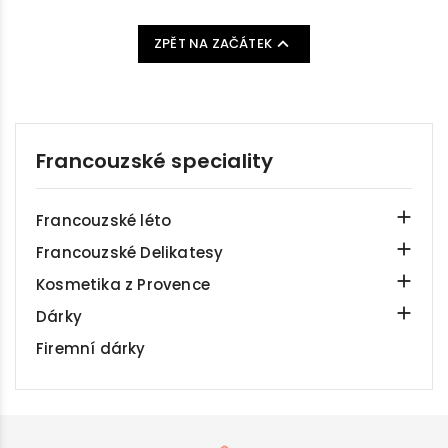

ZPĚT NA ZAČÁTEK
Francouzské speciality

Francouzské léto

Francouzské Delikatesy

Kosmetika z Provence

Dárky
Firemní dárky