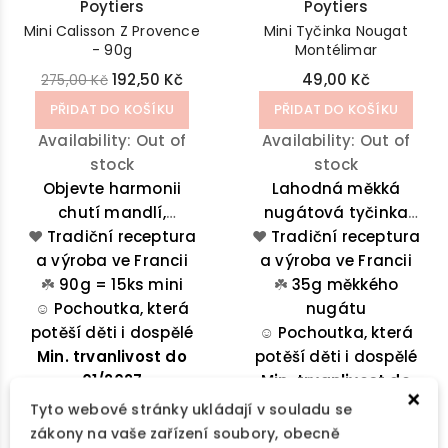
Poytiers
Poytiers
Mini Calisson Z Provence
Mini Tyčinka Nougat
- 90g
Montélimar
192,50 Kč
49,00 Kč
275,00 Kč
PŘIDAT DO KOŠÍKU
PŘIDAT DO KOŠÍKU
Availability:
Out of
Availability:
Out of
stock
stock
Objevte harmonii
Lahodná měkká
chutí mandlí,
nugátová tyčinka
❤️
Tradiční receptura
kandovaného
❤️
Tradiční receptura
z Montélimar
a výroba ve Francii
melounu a
je harmonickou směsí
a výroba ve Francii
pomerančové kůry v
☘️
90g = 15ks mini
medu z Provence,
☘️
35g měkkého
této oválné pochoutce
☺️
Pochoutka, která
mandlí, pistácií a
nugátu
se špičatými konci –
potěší děti i dospělé
☺️
Pochoutka, která
vanilky.
Min. trvanlivost do
ideální volba pro
potěší děti i dospělé
každou příležitost.
01/2027
Min. trvanlivost do
×
11/26
Tyto webové stránky ukládají v souladu se
zákony na vaše zařízení soubory, obecně