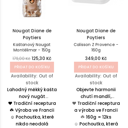
Nougat Diane de
Nougat Diane de
Poytiers
Poytiers
Kaštanový Nougat
Calisson Z Provence -
Montélimar - 150g
160g
125,30 Kč
349,00 Kč
179,00 Kč
PŘIDAT DO KOŠÍKU
PŘIDAT DO KOŠÍKU
Availability:
Out of
Availability:
Out of
stock
stock
Lahodný měkký kašta
Objevte harmonii
nový nugát
chutí mandlí,
❤️ Tradiční receptura
z Montélimar je
❤️
Tradiční receptura
kandovaného
☘️
lahodnou směsí
Výroba ve Francii
a výroba ve Francii
melounu a
medu, kaštanového
☺️
Pochoutka, které
pomerančové kůry v
☘️
160g = 12ks
krému, pistácií a
nikdo neodolá
této oválné pochoutce
☺️
Pochoutka, která