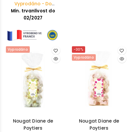
Vyprodáno - Do
Velikonoc již nebudou
Min. trvanlivost do
02/2027
Vyprodáno
-30%
Vyprodáno
Nougat Diane de
Nougat Diane de
Poytiers
Poytiers