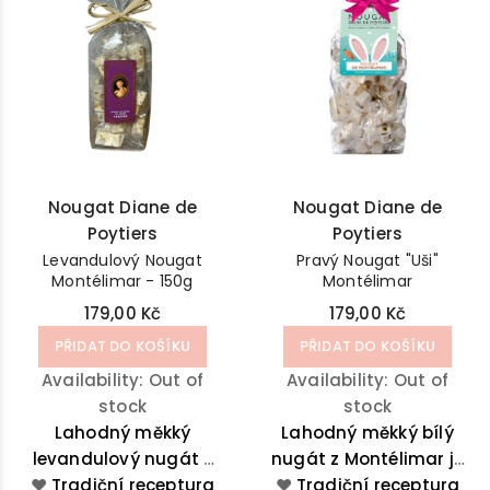
Nougat Diane de
Nougat Diane de
Poytiers
Poytiers
Levandulový Nougat
Pravý Nougat "Uši"
Montélimar - 150g
Montélimar
179,00 Kč
179,00 Kč
PŘIDAT DO KOŠÍKU
PŘIDAT DO KOŠÍKU
Availability:
Out of
Availability:
Out of
stock
stock
Lahodný měkký
Lahodný měkký bílý
levandulový nugát z
nugát z Montélimar je
❤️
Tradiční receptura
Montélimar je
lahodnou směsí medu
❤️
Tradiční receptura