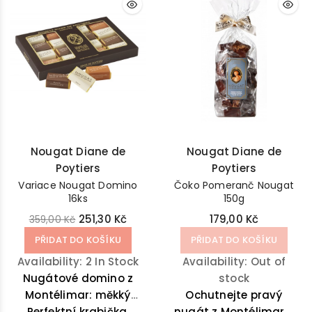
Nougat Diane de
Nougat Diane de
Poytiers
Poytiers
Variace Nougat Domino
Čoko Pomeranč Nougat
16ks
150g
251,30 Kč
179,00 Kč
359,00 Kč
PŘIDAT DO KOŠÍKU
PŘIDAT DO KOŠÍKU
Availability:
2 In Stock
Availability:
Out of
Nugátové domino z
stock
Montélimar: měkký
Ochutnejte pravý
nugát, měkký nugát
Perfektní krabička,
nugát z Montélimar s