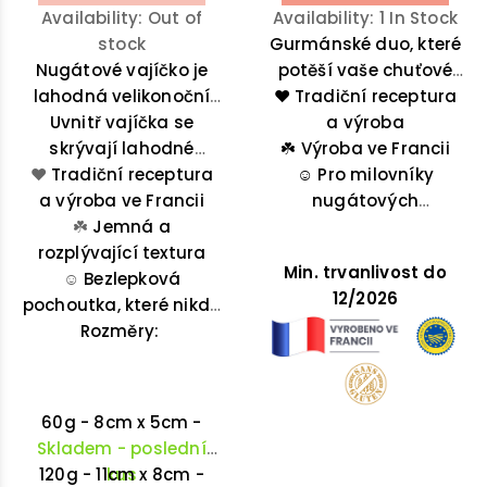
Availability:
Out of
Availability:
1 In Stock
stock
Gurmánské duo, které
Nugátové vajíčko je
potěší vaše chuťové
lahodná velikonoční
❤️
pohárky:
Tradiční receptura
křupavé
pochoutka, která
Uvnitř vajíčka se
mandle
a výroba
a rozplývající
křupe a roztéká se v
skrývají lahodné
☘️
Výroba ve Francii
se
karamel
v
❤️
nugátové bonbóny –
Tradiční receptura
ústech.
☺️
neodolatelné
Pro milovníky
nejprve si vychutnáte
a výroba ve Francii
pomazánce.
nugátových
jemnou nugátovou
☘️
Jemná a
pochoutek
polevu a poté sladké
rozplývající textura
Min. trvanlivost do
překvapení uvnitř.
☺️
Bezlepková
12/2026
pochoutka, které nikdo
Rozměry:
neodolá
60g - 8cm x 5cm -
Skladem
- poslední
120g - 11cm x 8cm -
kus