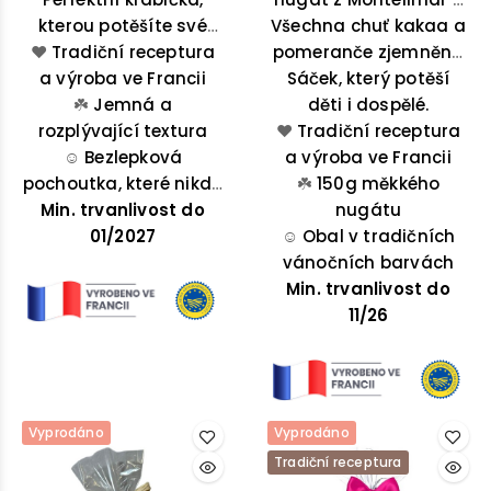
kterou potěšíte své
potažený hořkou
Všechna chuť kakaa a
čokoládou a
blízké nebo sami sebe!
❤️
čokoládou, měkký
Tradiční receptura
pomerančovou kůrou.
pomeranče zjemněná
a výroba ve Francii
nugát potažený
medem a mandlemi.
Sáček, který potěší
mléčnou čokoládou s
☘️
Jemná a
Potěšení, které na
děti i dospělé.
rozplývající textura
pomerančovou
❤️
Tradiční receptura
konci roku velmi
☺️
Bezlepková
příchutí.
a výroba ve Francii
oceníte! Tento
pochoutka, které nikdo
čokoládový nugát se
☘️
150g měkkého
Min. trvanlivost do
neodolá
bude skvěle vyjímat
nugátu
01/2027
na vašich svátečních
☺️
Obal v tradičních
vánočních barvách
stolech!
Min. trvanlivost do
11/26
Vyprodáno
Vyprodáno
Tradiční receptura