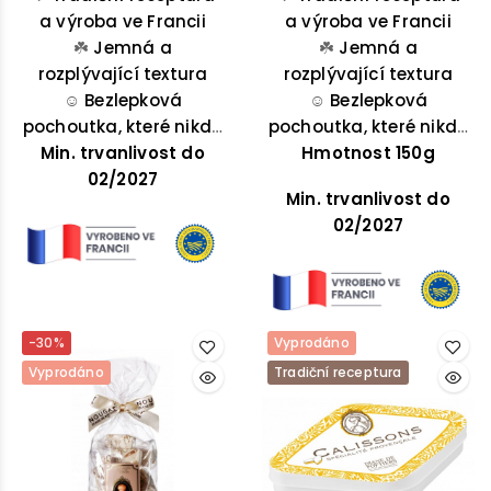
a výroba ve Francii
lahodnou směsí
z Provence, mandlí a
a výroba ve Francii
medu, levandulového
☘️
Jemná a
☘️
pistácií.
Jemná a
rozplývající textura
květu, pistácií a
rozplývající textura
☺️
Bezlepková
mandlí.
☺️
Bezlepková
pochoutka, které nikdo
pochoutka, které nikdo
Min. trvanlivost do
neodolá
Hmotnost 150g
neodolá
02/2027
Min. trvanlivost do
02/2027
-30%
Vyprodáno
Vyprodáno
Tradiční receptura