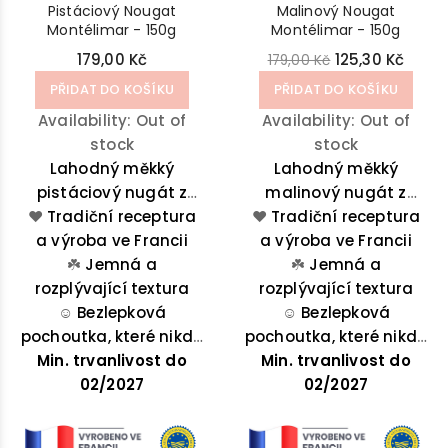
Pistáciový Nougat
Malinový Nougat
Montélimar - 150g
Montélimar - 150g
179,00 Kč
125,30 Kč
179,00 Kč
PŘIDAT DO KOŠÍKU
PŘIDAT DO KOŠÍKU
Availability:
Out of
Availability:
Out of
stock
stock
Lahodný měkký
Lahodný měkký
pistáciový nugát z
malinový nugát z
❤️
Tradiční receptura
Montélimar je
❤️
Tradiční receptura
Montélimar je
a výroba ve Francii
lahodnou směsí
a výroba ve Francii
lahodnou směsí
medu, pistácií a
☘️
Jemná a
medu, malin, pistácií a
☘️
Jemná a
rozplývající textura
mandlí, přírodně
rozplývající textura
mandlí.
☺️
zabarvený.
Bezlepková
☺️
Bezlepková
pochoutka, které nikdo
pochoutka, které nikdo
Min. trvanlivost do
neodolá
Min. trvanlivost do
neodolá
02/2027
02/2027