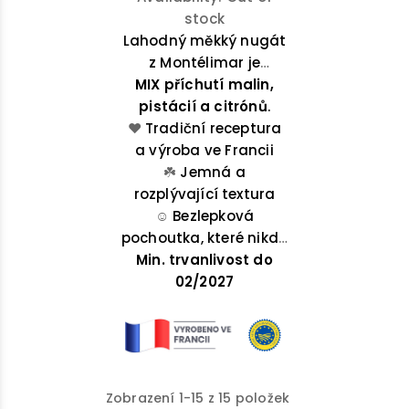
stock
Lahodný měkký nugát
z Montélimar je
MIX příchutí malin,
lahodnou směsí
pistácií a citrónů
medu, a mandlí.
.
❤️
Tradiční receptura
a výroba ve Francii
☘️
Jemná a
rozplývající textura
☺️
Bezlepková
pochoutka, které nikdo
Min. trvanlivost do
neodolá
02/2027
Zobrazení 1-15 z 15 položek