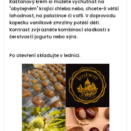
Kaštanový krém si můžete vychutnat na
"obyčejném" krajíci chleba nebo, chcete-li větší
lahodnost, na palačince či vafli. V doprovodu
kopečku vanilkové zmrzliny potěší děti.
Kontrast zvýrazněte kombinací sladkosti s
čerstvostí jogurtu nebo sýra.
Po otevření skladujte v lednici.