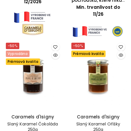
pochoutka, které nikdo
12/2026
Min. trvanlivost do
neodolá
11/26
-50%
-50%
Vyprodáno
Prémiová kvalita
Prémiová kvalita
Caramels d'Isigny
Caramels d'Isigny
Slaný Karamel Čokoláda
Slaný Karamel Oříšky
250g
250g