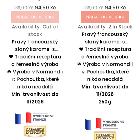
94,50 Kč
94,50 Kč
189,00 Kč
189,00 Kč
PŘIDAT DO KOŠÍKU
PŘIDAT DO KOŠÍKU
Availability:
Out of
Availability:
2 In Stock
stock
Pravý francouzský
Pravý francouzský
slaný karamel s
slaný karamel s
❤️ Tradiční receptura
oříškovou příchutí –
❤️ Tradiční receptura
čokoládou je
a řemeslná výroba
jemná kombinace
pochoutka, po které se
a řemeslná výroba
☘️
sladkosti a slanosti,
Výroba v Normandii
budete olizovat. Jak si
☘️
Výroba v Normandii
která vás okouzlí svou
☺️
Pochoutka, které
ji vychutnáte je pouze
☺️
Pochoutka, které
autentickou chutí z
nikdo neodolá
nikdo neodolá
na vás!
Min. trvanlivost do
Normandie.
Min. trvanlivost do
11/2026
11/2026
250g