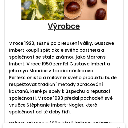
Výrobce
V roce 1920, těsně po přerušení války, Gustave
Imbert koupil zpět akcie svého partnera a
společnost se stala známou jako Marrons
Imbert. V roce 1950 zemřel Gustave Imbert a
jeho syn Maurice v tradici následoval.
Perfekcionista a milovník svého produktu bude
respektovat tradiční metody zpracování
kaštanů, které přispěly k úspěchu a reputaci
společnosti. V roce 1993 předal pochodeň své
vnučce Stéphanie Imbert-Nogier, která
společnost od té doby řídí.
Imbert kaštany = 100% čistý kaštan. Kaštany