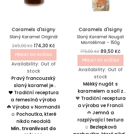
Caramels d'Isigny
Caramels d'Isigny
Slaný Karamel Originál
Slaný Karamel Nougat
Montélimar - 150g
174,30 Kč
249,00 Kč
89,50 Kč
179,00 Kč
PŘIDAT DO KOŠÍKU
PŘIDAT DO KOŠÍKU
Availability:
Out of
Availability:
Out of
stock
stock
Pravý francouzský
Měkký nugát s
slaný karamel je
karamelem a solí z
pochoutka, po které se
❤️ Tradiční receptura
❤️
Guérande – sladko-
Tradiční receptura
budete olizovat. Jak si
a řemeslná výroba
a výroba ve Francii
slaný zážitek pro
☘️
ji vychutnáte je pouze
Výroba v Normandii
každého milovníka
☘️
Jemná a
☺️
Pochoutka, které
na vás!
rozplývající textura
delikates
nikdo neodolá
☺️
Bezlepková
Min. trvanlivost do