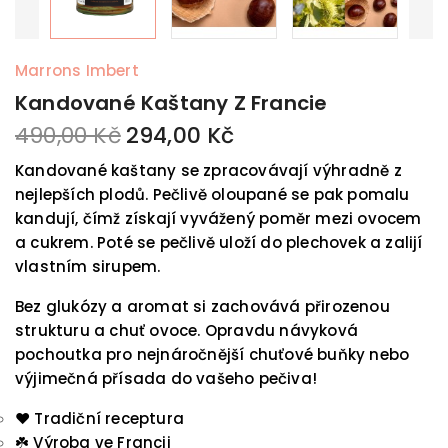
Marrons Imbert
Kandované Kaštany Z Francie
490,00 Kč
294,00 Kč
Kandované kaštany se zpracovávají výhradně z
nejlepších plodů. Pečlivě oloupané se pak pomalu
kandují, čímž získají vyvážený poměr mezi ovocem
a cukrem. Poté se pečlivě uloží do plechovek a zalijí
vlastním sirupem.
Bez glukózy a aromat si zachovává přirozenou
strukturu a chuť ovoce. Opravdu návyková
pochoutka pro nejnáročnější chuťové buňky nebo
výjimečná přísada do vašeho pečiva!
❤️
Tradiční receptura
☘️
Výroba ve Francii