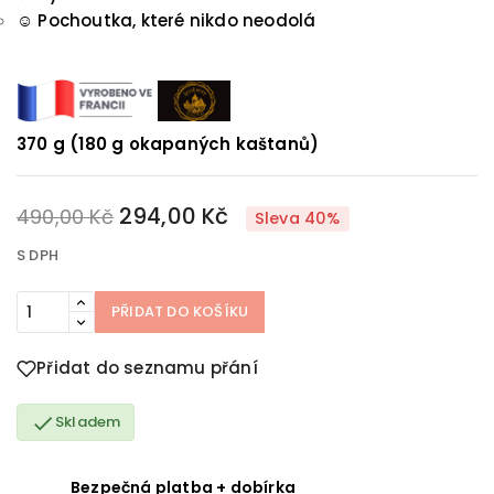
☺️
Pochoutka, které nikdo neodolá
370 g (180 g okapaných kaštanů)
294,00 Kč
490,00 Kč
Sleva 40%
S DPH
PŘIDAT DO KOŠÍKU
Přidat do seznamu přání

Skladem
Bezpečná platba + dobírka