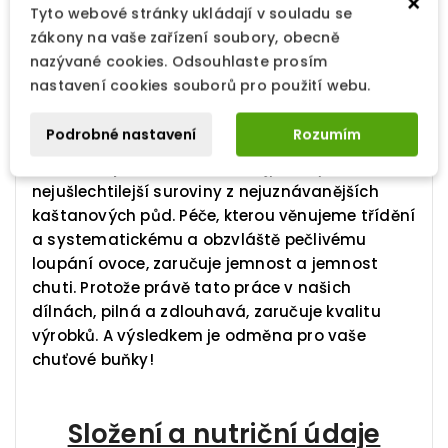
×
Imbert věnují zvláštní pozornost ovoci a jeho
Tyto webové stránky ukládají v souladu se
transformaci, aby poskytly výjimečný kaštan.
zákony na vaše zařízení soubory, obecně
Krásné ovoce, chytře dávkovaný cukr, pomalá a
nazývané cookies. Odsouhlaste prosím
pečlivá cukrovinka jsou základními
nastavení cookies souborů pro použití webu.
předpoklady, které zvýší vaše potěšení při
ochutnávání.
Podrobné nastavení
Rozumím
Zlatnická práce na ovoci:
Nejprve vybereme
nejušlechtilejší suroviny z nejuznávanějších
kaštanových půd. Péče, kterou věnujeme třídění
a systematickému a obzvláště pečlivému
loupání ovoce, zaručuje jemnost a jemnost
chuti. Protože právě tato práce v našich
dílnách, pilná a zdlouhavá, zaručuje kvalitu
výrobků. A výsledkem je odměna pro vaše
chuťové buňky!
Složení a nutriční údaje