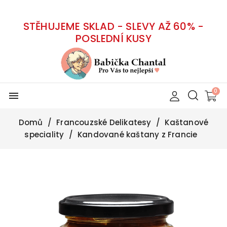
STĚHUJEME SKLAD - SLEVY AŽ 60% -
POSLEDNÍ KUSY
menu
Domů
Francouzské Delikatesy
Kaštanové
speciality
Kandované kaštany z Francie
-40%
Tradiční receptura