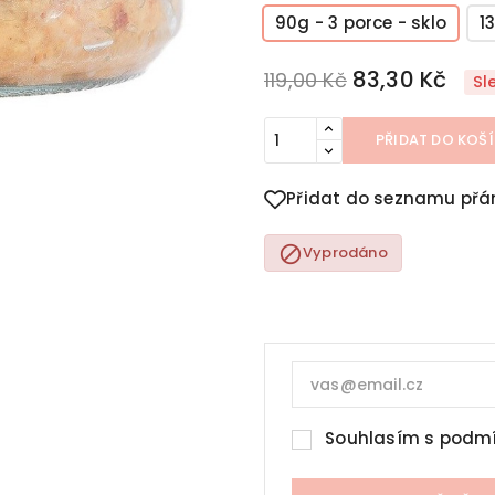
90g - 3 porce - sklo
1
83,30 Kč
119,00 Kč
Sl
PŘIDAT DO KOŠ
Přidat do seznamu přá

Vyprodáno
Souhlasím s
podmí