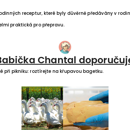
dinných receptur, které byly důvěrně předávány v rodině
elmi praktická pro přepravu.
Babička Chantal doporučuj
é při pikniku: roztírejte na křupavou bagetku.