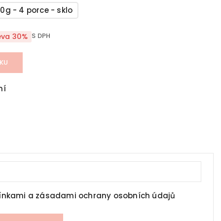
30g - 4 porce - sklo
S DPH
eva 30%
ÍKU
ní
nkami a zásadami ochrany osobních údajů