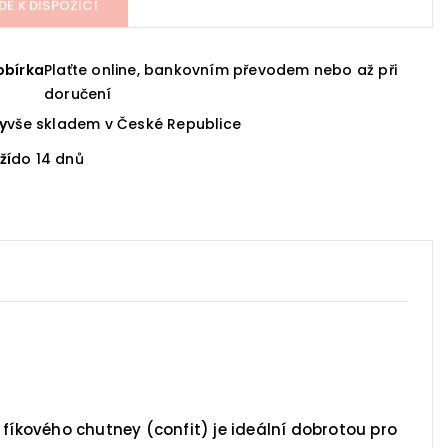
DE K DISPOZICI
obírka
Plaťte online, bankovním převodem nebo až při
doručení
y
vše skladem v České Republice
ží
do 14 dnů
 fíkového chutney (confit) je ideální dobrotou pro