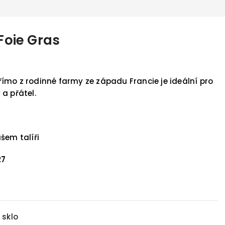
 Foie Gras
 přímo z rodinné farmy ze západu Francie je ideální pro
a přátel.
šem talíři
27
 sklo