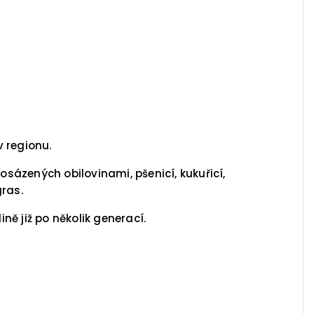
v regionu.
sázených obilovinami, pšenicí, kukuřicí,
gras.
ě již po několik generací.