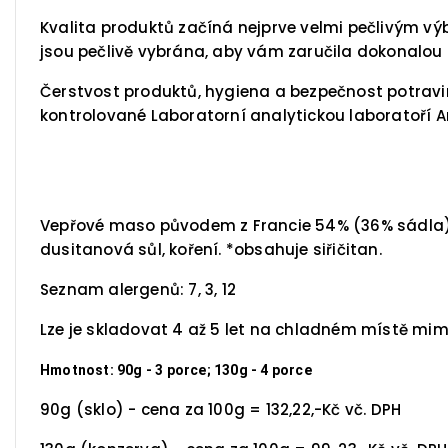
Kvalita produktů začíná nejprve velmi pečlivým v
jsou pečlivě vybrána, aby vám zaručila dokonalou k
Čerstvost produktů, hygiena a bezpečnost potravin
kontrolované Laboratorní analytickou laboratoří
Vepřové maso původem z Francie 54% (36% sádla), kr
dusitanová sůl, koření. *obsahuje siřičitan.
Seznam alergenů: 7, 3, 12
Lze je skladovat 4 až 5 let na chladném místě mimo
Hmotnost: 90g - 3 porce; 130g - 4 porce
90g (sklo) - cena za 100g = 132,22,-Kč vč. DPH