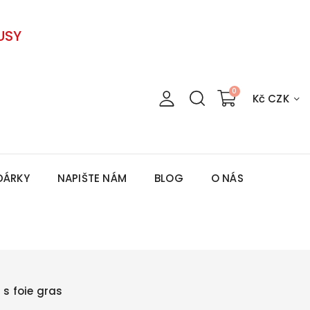
USY
Kč CZK
DÁRKY
NAPIŠTE NÁM
BLOG
O NÁS
a s foie gras