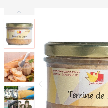
-30%
Vyprodáno
Z rodinné farmy