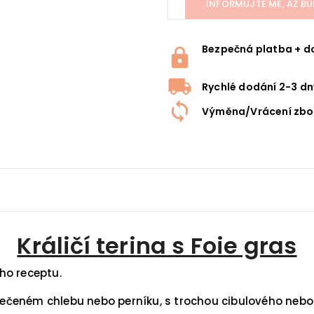
INFORMUJTE MĚ, AŽ BU
Bezpečná platba + d
Rychlé dodání 2-3 dn
Výměna/Vrácení zbo
Králičí terina s Foie gras
ého receptu.
zpečeném chlebu nebo perníku, s trochou cibulového nebo