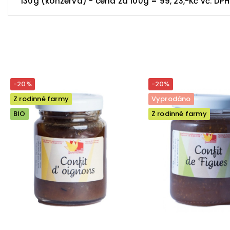
130g (konzerva) - cena za 100g = 99, 23,-Kč vč. DPH
-20%
-20%
Z rodinné farmy
Vyprodáno
BIO
Z rodinné farmy