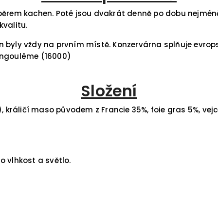
ýběrem kachen. Poté jsou dvakrát denně po dobu nejméně
valitu.
 byly vždy na prvním místě. Konzervárna splňuje evrop
 Angoulême (16000)
Složení
áličí maso původem z Francie 35%, foie gras 5%, vejce, m
 vlhkost a světlo.