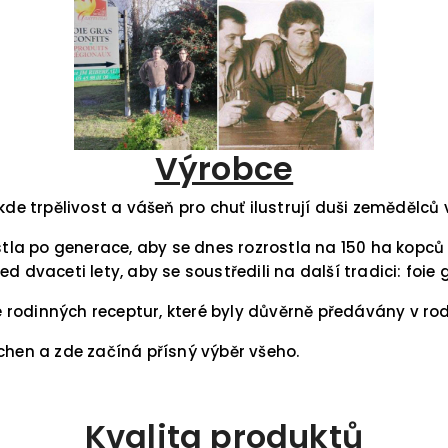
Výrobce
kde trpělivost a vášeň pro chuť ilustrují duši zemědělců 
a po generace, aby se dnes rozrostla na 150 ha kopců o
 dvaceti lety, aby se soustředili na další tradici: foie 
odinných receptur, které byly důvěrně předávány v rodin
chen a zde začíná přísný výběr všeho.
Kvalita produktů