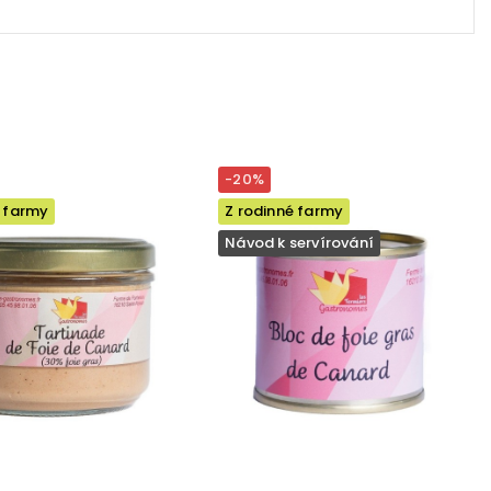
-20%
é farmy
Z rodinné farmy
Návod k servírování