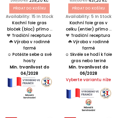
239,20 Kč
431,20 Kč
299,00 Kč
539,00 Kč
PŘIDAT DO KOŠÍKU
PŘIDAT DO KOŠÍKU
Availability:
15 In Stock
Availability:
5 In Stock
Kachní foie gras
Kachní foie gras v
bloček (bloc) přímo z
celku (entier) přímo z
❤️
rodinné farmy ze
Tradiční receptura
❤️
rodinné farmy ze
Tradiční receptura
☘️
západu Francie.
Výroba v rodinné
☘️
západu Francie.
Výroba v rodinné
Okouzlí vás jeho
farmě
Okouzlí vás jeho
farmě
☺️
Potěšte sebe a své
jemnost a
☺️
Skvěle se hodí k foie
jemnost a
autentičnost. Pro
hosty
autentičnost. Pro
gras nebo terině
Min. trvanlivost do
tento recept se
Min. trvanlivost do
tento recept se
vyhrazují nejlepší foie
04/2028
vyhrazují nejlepší foie
06/2028
gras.
Vyberte variantu níže
gras.