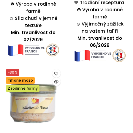
❤️
z rodinné farmy ze
Tradiční receptura
ideální pro nečekané
☘️
Výroba v rodinné
☘️
západu Francie je
Výroba v rodinné
návštěvy rodiny a
farmě
ideální pro nečekané
farmě
☺️
Síla chutí v jemné
přátel.
☺️
návštěvy rodiny a
Výjimečný zážitek
textuře
na vašem talíři
přátel.
Min. trvanlivost do
Min. trvanlivost do
02/2029
06/2029
-30%
Trhané maso
Z rodinné farmy