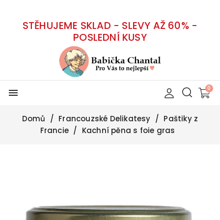
STĚHUJEME SKLAD - SLEVY AŽ 60% -
POSLEDNÍ KUSY
menu
Domů
Francouzské Delikatesy
Paštiky z
Francie
Kachní pěna s foie gras
-30%
Z rodinné farmy