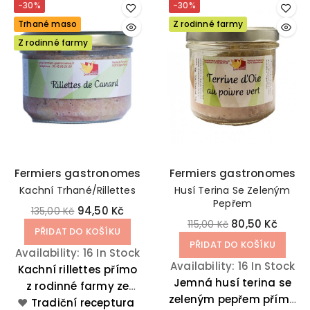
-30%
-30%
Trhané maso
Z rodinné farmy
Z rodinné farmy
Fermiers gastronomes
Fermiers gastronomes
Kachní Trhané/rillettes
Husí Terina Se Zeleným
Pepřem
94,50 Kč
135,00 Kč
80,50 Kč
115,00 Kč
PŘIDAT DO KOŠÍKU
PŘIDAT DO KOŠÍKU
Availability:
16 In Stock
Availability:
16 In Stock
Kachní rillettes přímo
Jemná husí terina se
z rodinné farmy ze
zeleným pepřem přímo
❤️
západu Francie je
Tradiční receptura