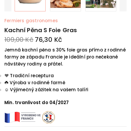
Fermiers gastronomes
Kachní Pěna S Foie Gras
109,00 Kč
76,30 Kč
Jemná kachní pěna s 30% foie gras přímo z rodinné
farmy ze západu Francie je ideální pro nečekané
návštěvy rodiny a přátel.
❤️
Tradiční receptura
☘️
Výroba v rodinné farmě
☺️
Výjimečný zážitek na vašem talíři
Min. trvanlivost do 04/2027