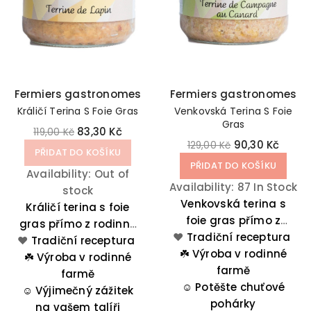
Fermiers gastronomes
Fermiers gastronomes
Králičí Terina S Foie Gras
Venkovská Terina S Foie
Gras
83,30 Kč
119,00 Kč
90,30 Kč
129,00 Kč
PŘIDAT DO KOŠÍKU
PŘIDAT DO KOŠÍKU
Availability:
Out of
Availability:
87 In Stock
stock
Venkovská terina s
Králičí terina s foie
foie gras přímo z
gras přímo z rodinné
❤️
rodinné farmy ze
Tradiční receptura
❤️
farmy ze západu
Tradiční receptura
☘️
západu Francie je
Výroba v rodinné
Francie je ideální pro
☘️
Výroba v rodinné
ideální pro nečekané
farmě
nečekané návštěvy
farmě
☺️
návštěvy rodiny a
Potěšte chuťové
☺️
Výjimečný zážitek
rodiny a přátel.
pohárky
přátel.
na vašem talíři