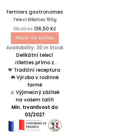
Fermiers gastronomes
Telecí Rillettes 190g
136,50 Kč
195,00 Kč
PŘIDAT DO KOŠÍKU
Availability:
30 In Stock
Delikátní telecí
rillettes přímo z
❤️
rodinné farmy ze
Tradiční receptura
☘️
západu Francie je
Výroba v rodinné
ideální pro nečekané
farmě
☺️
návštěvy rodiny a
Výjimečný zážitek
na vašem talíři
přátel.
Min. trvanlivost do
03/2027