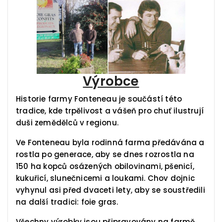
Výrobce
Historie farmy Fonteneau je součástí této
tradice, kde trpělivost a vášeň pro chuť ilustrují
duši zemědělců v regionu.
Ve Fonteneau byla rodinná farma předávána a
rostla po generace, aby se dnes rozrostla na
150 ha kopců osázených obilovinami, pšenicí,
kukuřicí, slunečnicemi a loukami. Chov dojnic
vyhynul asi před dvaceti lety, aby se soustředili
na další tradici: foie gras.
Všechny výrobky jsou připravovány na farmě