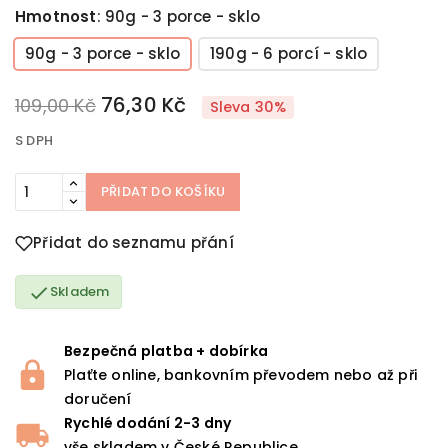
Hmotnost
:
90g - 3 porce - sklo
90g - 3 porce - sklo
190g - 6 porcí - sklo
76,30 Kč
109,00 Kč
Sleva 30%
S DPH
PŘIDAT DO KOŠÍKU
Přidat do seznamu přání

Skladem
Bezpečná platba + dobírka
Plaťte online, bankovním převodem nebo až při
doručení
Rychlé dodání 2-3 dny
vše skladem v České Republice