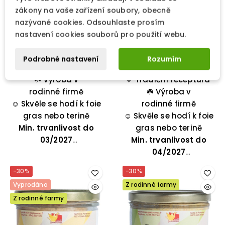
68,00 Kč
68,00 Kč
85,00 Kč
85,00 Kč
zákony na vaše zařízení soubory, obecně
PŘIDAT DO KOŠÍKU
PŘIDAT DO KOŠÍKU
nazývané cookies. Odsouhlaste prosím
Availability:
5 In Stock
Availability:
Out of
nastavení cookies souborů pro použití webu.
Dotek originality pro
stock
sváteční chvíle!
Dotek originality pro
Podrobné nastavení
Rozumím
❤️
Ideální k foie gras,
Tradiční receptura
sváteční chvíle!
terinám či jiným
☘️
Výroba v
❤️
Ideální k foie gras,
Tradiční receptura
játrovým pochoutkám.
rodinné firmě
terinám či jiným
☘️
Výroba v
☺️
Podávejte s čerstvým
Skvěle se hodí k foie
játrovým pochoutkám.
rodinné firmě
gras nebo terině
chlebem.
☺️
Podávejte s čerstvým
Skvěle se hodí k foie
Min. trvanlivost do
gras nebo terině
chlebem.
03/2027
Min. trvanlivost do
04/2027
-30%
-30%
Vyprodáno
Z rodinné farmy
Z rodinné farmy