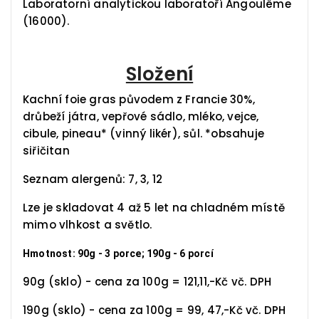
Laboratorní analytickou laboratoří Angoulême
(16000).
Složení
Kachní foie gras původem z Francie 30%,
drůbeží játra, vepřové sádlo, mléko, vejce,
cibule, pineau* (vinný likér), sůl. *obsahuje
siřičitan
Seznam alergenů: 7, 3, 12
Lze je skladovat 4 až 5 let na chladném místě
mimo vlhkost a světlo.
Hmotnost: 90g - 3 porce; 190g - 6 porcí
90g (sklo) - cena za 100g = 121,11,-Kč vč. DPH
190g (sklo) - cena za 100g = 99, 47,-Kč vč. DPH