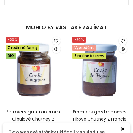
MOHLO BY VÁS TAKÉ ZAJÍMAT
-20%
-20%
Z rodinné farmy
Vyprodáno
BIO
Z rodinné farmy
Fermiers gastronomes
Fermiers gastronomes
Cibulové Chutney Z
Fíkové Chutney Z Francie
Francie 80g
80g
×
Tyto webové stránky ukládají v souladu se