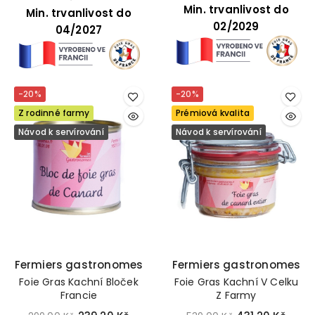
Min. trvanlivost do
Min. trvanlivost do
02/2029
04/2027
-20%
-20%
Z rodinné farmy
Prémiová kvalita
Návod k servírování
Návod k servírování
Fermiers gastronomes
Fermiers gastronomes
Foie Gras Kachní Bloček
Foie Gras Kachní V Celku
Francie
Z Farmy