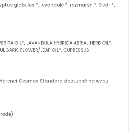
alyptus globulus *, levandule *, rozmarýn *, Cedr *,
ERITA OIL*, LAVANDULA HYBRIDA ABRIAL HERB OIL*,
VULGARIS FLOWER/LEAF OIL*, CUPRESSUS
e referencí Cosmos Standard dostupné na webu
írodě)