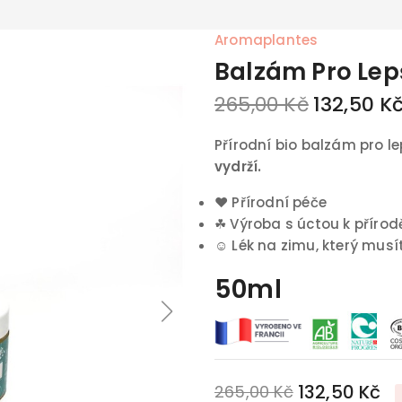
Aromaplantes
Balzám Pro Lepš
265,00 Kč
132,50 K
Přírodní bio balzám pro le
vydrží.
♥
Přírodní péče
☘
Výroba s úctou k přírod
☺
Lék na zimu, který musí
50ml
132,50 Kč
265,00 Kč