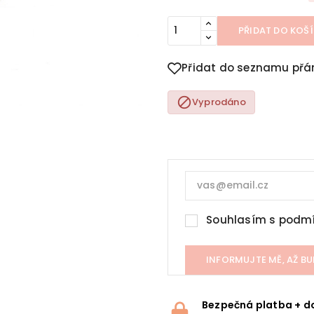
PŘIDAT DO KOŠ
Přidat do seznamu přá

Vyprodáno
Souhlasím s
podmí
INFORMUJTE MĚ, AŽ BU
Bezpečná platba + d