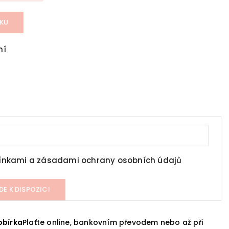
ÍKU
ní
nkami a zásadami ochrany osobních údajů
DE K DISPOZICI
obírka
Plaťte online, bankovním převodem nebo až při