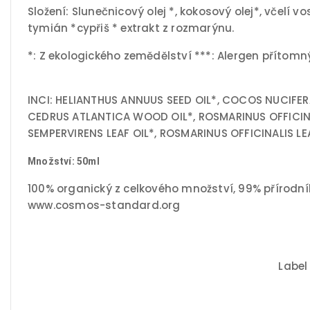
Složení: Slunečnicový olej *, kokosový olej*, včelí v
tymián *cypřiš * extrakt z rozmarýnu.
*: Z ekologického zemědělství ***: Alergen přítomný
INCI: HELIANTHUS ANNUUS SEED OIL*, COCOS NUCIFERA 
CEDRUS ATLANTICA WOOD OIL*, ROSMARINUS OFFICINA
SEMPERVIRENS LEAF OIL*, ROSMARINUS OFFICINALIS L
Množství: 50ml
100% organický z celkového množství, 99% přírodn
www.cosmos-standard.org
Label