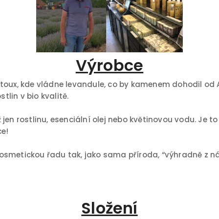
Výrobce
toux, kde vládne levandule, co by kamenem dohodil od A
tlin v bio kvalitě.
en rostlinu, esenciální olej nebo květinovou vodu. Je to
ce!
osmetickou řadu tak, jako sama příroda, “výhradně z ná
Složení