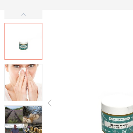
-50%
Vyprodáno
BIO