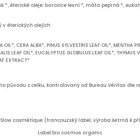
osk *, éterické oleje: borovice lesní *, máta peprná *, euk
 v éterických olejích
OIL*, CERA ALBA*, PINUS SYLVESTRIS LEAF OIL*, MENTHA PIP
LIS LEAF OIL*, EUCALYPTUS GLOBULUS LEAF OIL*, THYMUS 
EAF EXTRACT*
ího původu z celku, kontrolovaný od Bureau Véritas dl
 Slow cosmétique (francouzský label, výroba šetrná k př
Label bio cosmos organic