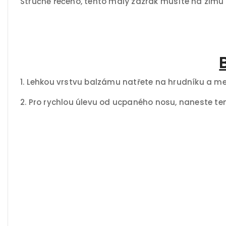
Stručně řečeno, tento malý zázrak musíte na zimu 
1. Lehkou vrstvu balzámu natřete na hrudníku a mez
2. Pro rychlou úlevu od ucpaného nosu, naneste t