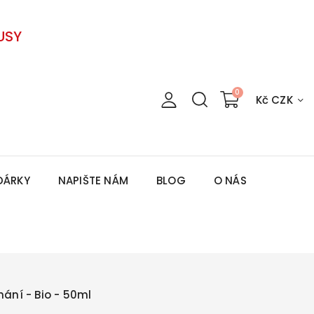
USY
Kč CZK
DÁRKY
NAPIŠTE NÁM
BLOG
O NÁS
hání - Bio - 50ml