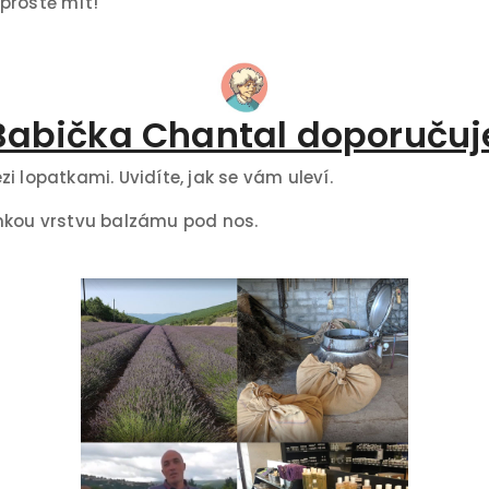
prostě mít!
Babička Chantal doporučuj
i lopatkami. Uvidíte, jak se vám uleví.
enkou vrstvu balzámu pod nos.