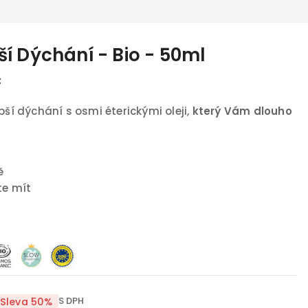
í Dýchání - Bio - 50ml
č
pší dýchání s osmi éterickými oleji,
který Vám dlouho
ě
te mít
S DPH
Sleva 50%