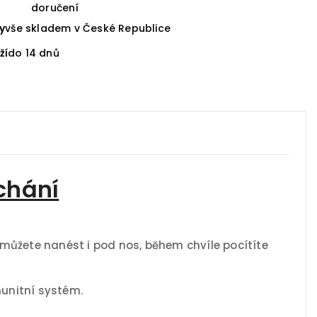
doručení
y
vše skladem v České Republice
ží
do 14 dnů
ýchání
můžete nanést i pod nos, během chvíle pocítíte
munitní systém.