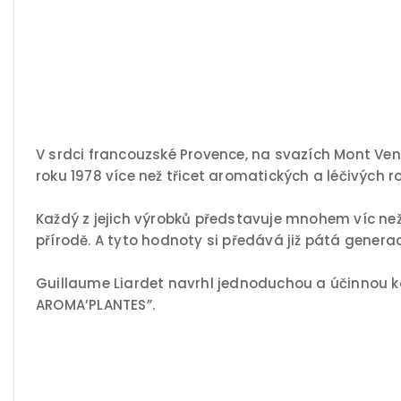
V srdci francouzské Provence, na svazích Mont Ven
roku 1978 více než třicet aromatických a léčivých ros
Každý z jejich výrobků představuje mnohem víc než j
přírodě. A tyto hodnoty si předává již pátá genera
Guillaume Liardet navrhl jednoduchou a účinnou k
AROMA’PLANTES”.