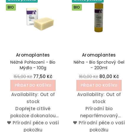
BIO
BIO
Aromaplantes
Aromaplantes
Něžné Pohlazení - Bio
Něha - Bio Sprchový Gel
Mýdlo - 100g
- 200ml
77,50 Kč
80,00 Kč
155,00 Kč
160,00 Kč
PŘIDAT DO KOŠÍKU
PŘIDAT DO KOŠÍKU
Availability:
Out of
Availability:
Out of
stock
stock
Dopřejte citlivé
Přírodní bio
pokožce dokonalou
neparfémovaný
♥
Přírodní péče o vaší
péči. Zaplavte tělo
♥
Přírodní péče o vaší
sprchový gel je
pocitem něhy a
pokožku
přírodní mýdlo
pokožku