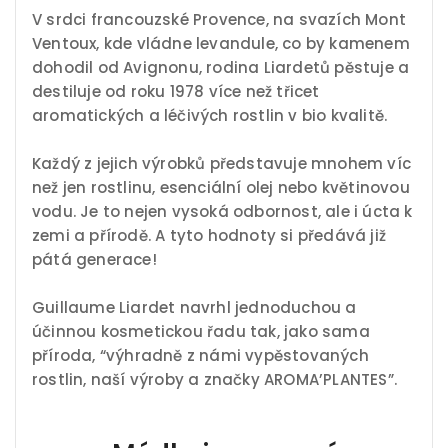
V srdci francouzské Provence, na svazích Mont
Ventoux, kde vládne levandule, co by kamenem
dohodil od Avignonu, rodina Liardetů pěstuje a
destiluje od roku 1978 více než třicet
aromatických a léčivých rostlin v bio kvalitě.
Každý z jejich výrobků představuje mnohem víc
než jen rostlinu, esenciální olej nebo květinovou
vodu. Je to nejen vysoká odbornost, ale i úcta k
zemi a přírodě. A tyto hodnoty si předává již
pátá generace!
Guillaume Liardet navrhl jednoduchou a
účinnou kosmetickou řadu tak, jako sama
příroda, “výhradně z námi vypěstovaných
rostlin, naší výroby a značky AROMA’PLANTES”.