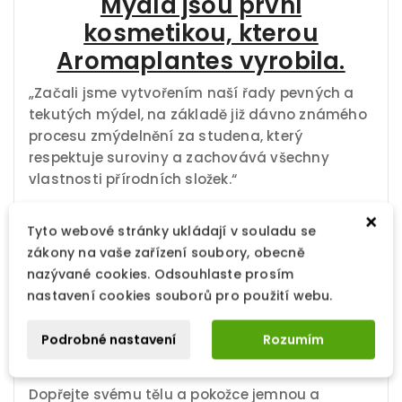
Mýdla jsou první
kosmetikou, kterou
Aromaplantes vyrobila.
„Začali jsme vytvořením naší řady pevných a
tekutých mýdel, na základě již dávno známého
procesu zmýdelnění za studena, který
respektuje suroviny a zachovává všechny
vlastnosti přírodních složek.“
×
Díky této metodě se mýdlová hmota nemusí
Tyto webové stránky ukládají v souladu se
zahřívat, a tak zůstanou v rostlinných olejích
zákony na vaše zařízení soubory, obecně
všechny cenné složky – mastné kyseliny,
nazývané cookies. Odsouhlaste prosím
vitamíny, antioxidanty a další. Mýdlo obsahuje
nastavení cookies souborů pro použití webu.
přirozeně také glycerin. Mýdlo pokožku nejen
myje, ale zároveň ošetřuje a to je jedna z
Podrobné nastavení
Rozumím
velkých výhod.
Dopřejte svému tělu a pokožce jemnou a