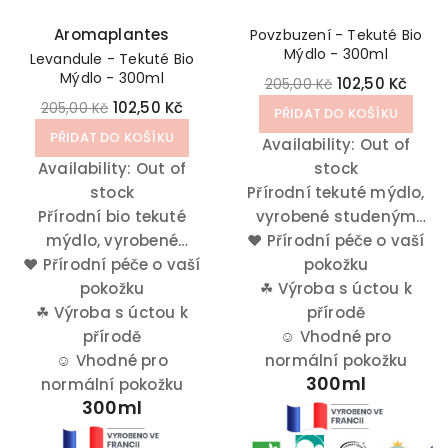
Aromaplantes
Povzbuzení - Tekuté Bio
Mýdlo - 300ml
Levandule - Tekuté Bio
Mýdlo - 300ml
102,50 Kč
205,00 Kč
102,50 Kč
205,00 Kč
PŘIDAT DO KOŠÍKU
PŘIDAT DO KOŠÍKU
Availability:
Out of
Availability:
Out of
stock
stock
Přírodní tekuté mýdlo,
Přírodní bio tekuté
vyrobené studeným
mýdlo, vyrobené
♥
zmýdelněním, které je
Přírodní péče o vaší
♥
Přírodní péče o vaší
studeným
obohaceno o éterický
pokožku
zmýdelněním, které je
pokožku
☘
olej z levandule a
Výroba s úctou k
obohaceno o éterický
☘
Výroba s úctou k
eukalyptu.
přírodě
olej z levandule.
přírodě
☺
Vhodné pro
☺
Vhodné pro
normální pokožku
300ml
normální pokožku
300ml