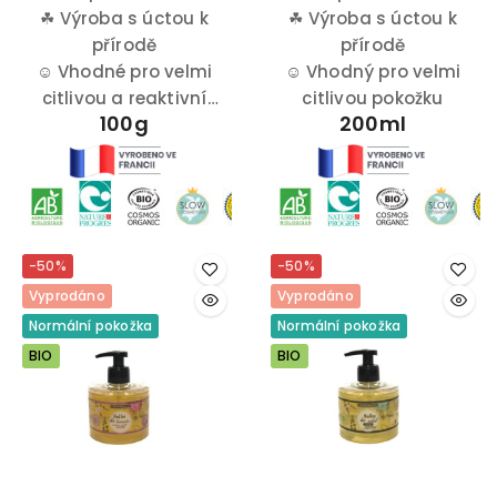
☘
Výroba s úctou k
pohlazení.
obsahující olivový a
☘
Výroba s úctou k
přírodě
kokosový olej.
přírodě
☺
Vhodné pro velmi
☺
Vhodný pro velmi
citlivou a reaktivní
citlivou pokožku
100g
200ml
pokožku
-50%
-50%
Vyprodáno
Vyprodáno
Normální pokožka
Normální pokožka
BIO
BIO