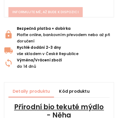
INFORMUJTE MĚ, AŽ BUDE K DISPOZICI
Bezpečná platba + dobírka
Plaťte online, bankovním převodem nebo až při
doručení
Rychlé dodání 2-3 dny
vše skladem v České Republice
Výměna/Vrácení zboží
do 14 dnů
Detaily produktu
Kód produktu
Přírodní bio tekuté mýdlo
- Něha