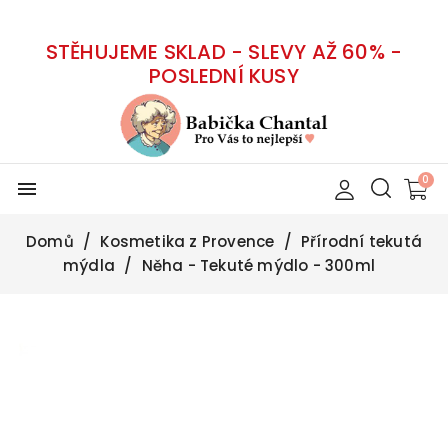
STĚHUJEME SKLAD - SLEVY AŽ 60% -
POSLEDNÍ KUSY
menu
Domů
Kosmetika z Provence
Přírodní tekutá
mýdla
Něha - Tekuté mýdlo - 300ml
-50%
Vyprodáno
Citlivá pokožka
BIO