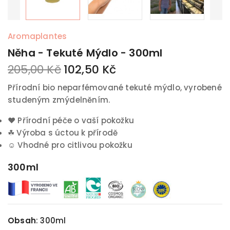
Aromaplantes
Něha - Tekuté Mýdlo - 300ml
205,00 Kč
102,50 Kč
Přírodní bio neparfémované tekuté mýdlo, vyrobené
studeným zmýdelněním.
♥
Přírodní péče o vaší pokožku
☘
Výroba s úctou k přírodě
☺
Vhodné pro citlivou pokožku
300ml
Obsah
:
300ml