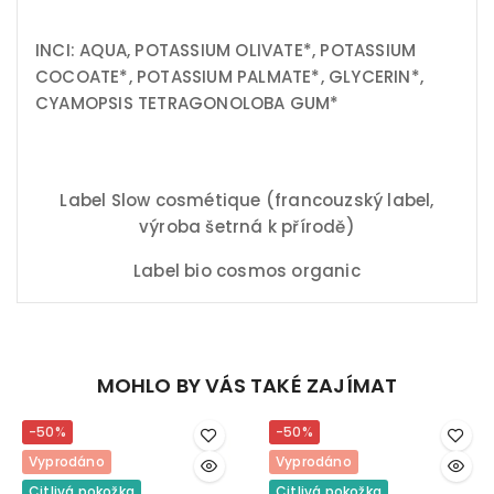
INCI: AQUA, POTASSIUM OLIVATE*, POTASSIUM
COCOATE*, POTASSIUM PALMATE*, GLYCERIN*,
CYAMOPSIS TETRAGONOLOBA GUM*
Label Slow cosmétique (francouzský label,
výroba šetrná k přírodě)
Label bio cosmos organic
MOHLO BY VÁS TAKÉ ZAJÍMAT
-50%
-50%
Vyprodáno
Vyprodáno
Citlivá pokožka
Citlivá pokožka