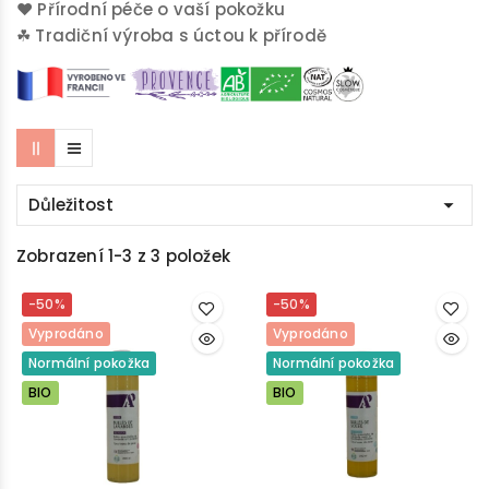
♥
Přírodní péče o vaší pokožku
☘
Tradiční výroba s úctou k přírodě
Důležitost

Zobrazení 1-3 z 3 položek
-50%
-50%
Vyprodáno
Vyprodáno
Normální pokožka
Normální pokožka
BIO
BIO