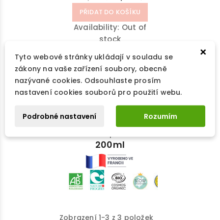
PŘIDAT DO KOŠÍKU
Availability:
Out of
stock
×
Přírodní bio
Tyto webové stránky ukládají v souladu se
neparfémovaný
zákony na vaše zařízení soubory, obecně
♥
Přírodní péče o vaší
sprchový gel je
nazývané cookies. Odsouhlaste prosím
přírodní mýdlo
pokožku
nastavení cookies souborů pro použití webu.
obsahující olivový a
☘
Výroba s úctou k
kokosový olej.
přírodě
Podrobné nastavení
Rozumím
☺
Vhodný pro velmi
citlivou pokožku
200ml
Zobrazení 1-3 z 3 položek