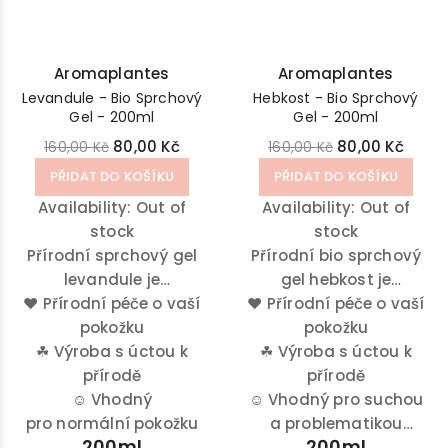
Aromaplantes
Aromaplantes
Levandule - Bio Sprchový
Hebkost - Bio Sprchový
Gel - 200ml
Gel - 200ml
80,00 Kč
80,00 Kč
160,00 Kč
160,00 Kč
PŘIDAT DO KOŠÍKU
PŘIDAT DO KOŠÍKU
Availability:
Out of
Availability:
Out of
stock
stock
Přírodní sprchový gel
Přírodní bio sprchový
levandule je
gel hebkost je
♥
obohacený o éterický
Přírodní péče o vaší
♥
Přírodní péče o vaší
obohacený o
olej z levandule
pokožku
esenciální oleje z
pokožku
☘
Výroba s úctou k
☘
Výroba s úctou k
levandule a
přírodě
citronového eukalyptu.
přírodě
☺
Vhodný
☺
Vhodný pro suchou
pro normální pokožku
a problematikou
200ml
200ml
pokožku