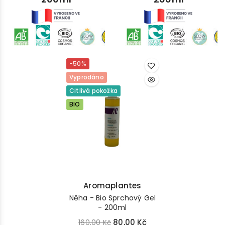
-50%
Vyprodáno
Citlivá pokožka
BIO
Aromaplantes
Něha - Bio Sprchový Gel
- 200ml
80,00 Kč
160,00 Kč