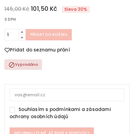
101,50 Kč
145,00 Kč
Sleva 30%
S DPH
PŘIDAT DO KOŠÍKU
Přidat do seznamu přání

Vyprodáno
Souhlasím s
podmínkami a zásadami
ochrany osobních údajů
INFORMUJTE MĚ, AŽ BUDE K DISPOZICI