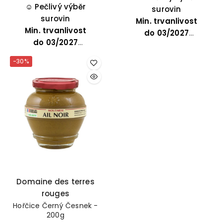
tak i při velkých
☺️
Pečlivý výběr
skvěle hodí také ke
surovin
událostech.
surovin
grilovanému masu,
Min. trvanlivost
Min. trvanlivost
restované zelenině
do
03/2027
do
03/2027
nebo sýrům, jako je
Comté.
-30%
Domaine des terres
rouges
Hořčice Černý Česnek -
200g