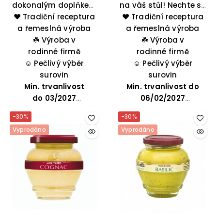
dokonalým doplňkem
na váš stůl! Nechte se
ke slavnostnímu stolu
❤️ Tradiční receptura
❤️ Tradiční receptura
inspirovat jeho chutí
– výborně se hodí k
a řemeslná výroba
medu a perníkového
a řemeslná výroba
předkrmům i dušeným
☘️
Výroba v
koření: skořice,
☘️
Výroba v
pokrmům. Přidejte ji k
rodinné firmě
hřebíčku, kardamonu
rodinné firmě
masům, zelenině či
☺️
Pečlivý výběr
☺️
a badyánu.
Pečlivý výběr
sýrům pro bohatší
surovin
surovin
Min. trvanlivost
chuť.
Min. trvanlivost do
do
03/2027
06/02/2027
-30%
-30%
Vyprodáno
Vyprodáno