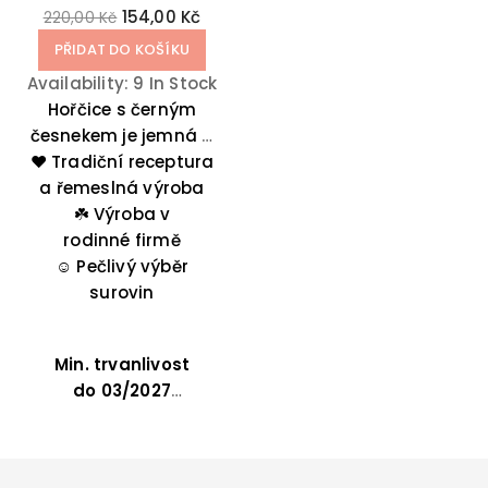
154,00 Kč
220,00 Kč
PŘIDAT DO KOŠÍKU
Availability:
9 In Stock
Hořčice s černým
česnekem je jemná a
❤️ Tradiční receptura
pikantní omáčka,
která obohatí vaše
a řemeslná výroba
pokrmy o originální
☘️
Výroba v
chuť. Skvěle se hodí ke
rodinné firmě
grilovanému masu,
☺️
Pečlivý výběr
rybám, pečené
surovin
zelenině, sýrům i do
omáček, marinád a
Min. trvanlivost
vinaigrettem.
do
03/2027