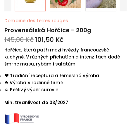
Domaine des terres rouges
Provensálská Hořčice - 200g
145,00 Kč
101,50 Kč
Hořčice, která patří mezi hvězdy francouzské
kuchyně. V různých příchutích a intenzitách dodá
šmrnc masu, rybám i salátům.
❤️ Tradiční receptura a řemeslná výroba
☘️
Výroba v rodinné firmě
☺️
Pečlivý výběr surovin
Min. trvanlivost do
03/2027