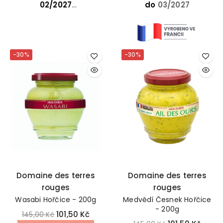
maso a dodává
02/2027
do
03/2027
jídlům sofistikovaný
charakter.
-30%
-30%
Domaine des terres
Domaine des terres
rouges
rouges
Wasabi Hořčice - 200g
Medvědí Česnek Hořčice
- 200g
101,50 Kč
145,00 Kč