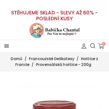
STĚHUJEME SKLAD - SLEVY AŽ 60% -
POSLEDNÍ KUSY
menu
Domů
Francouzské Delikatesy
Hořčice z
Francie
Provensálská hořčice - 200g
-30%
Vyprodáno