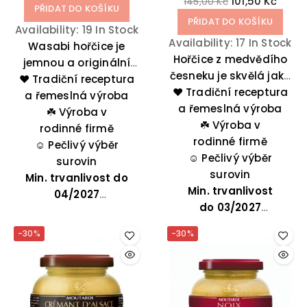
101,50 Kč
145,00 Kč
PŘIDAT DO KOŠÍKU
PŘIDAT DO KOŠÍKU
Availability:
19 In Stock
Availability:
17 In Stock
Wasabi hořčice je
Hořčice z medvědího
jemnou a originální
česneku je skvělá jako
❤️ Tradiční receptura
směsí pikantnosti a
❤️ Tradiční receptura
doplněk slaných
sladkosti. Lze ji použít
a řemeslná výroba
a řemeslná výroba
koláčů nebo do
do omáček nebo k
☘️
Výroba v
vinaigrette pro
☘️
Výroba v
masu, rybám či rýži.
rodinné firmě
bramborový salát.
rodinné firmě
☺️
Pečlivý výběr
Báječně doplní ryby,
☺️
Pečlivý výběr
surovin
zeleninu i jehněčí
surovin
Min. trvanlivost do
Min. trvanlivost
maso.
04/2027
do
03/2027
-30%
-30%