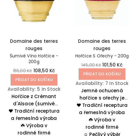
Domaine des terres
Domaine des terres
rouges
rouges
Šumivé Víno Hořčice -
Hořčice S Ořechy - 200g
200g
101,50 Kč
145,00 Kč
108,50 Kč
155,00 Kč
PŘIDAT DO KOŠÍKU
PŘIDAT DO KOŠÍKU
Availability:
7 In Stock
Availability:
5 In Stock
Jemně ochucená
Hořčice z Crémant
hořčice s ořechy je
d'Alsace (šumivé
ideální k masům i do
❤️ Tradiční receptura
❤️ Tradiční receptura
víno) doprovází
salátových dresinků.
a řemeslná výroba
a řemeslná výroba
labužníky při všech
Její rustikální,
☘️
Výroba v
příležitostech, a to jak
☘️
Výroba v
ořechové tóny s
rodinné firmě
u každodenních jídel,
rodinné firmě
místními akcenty se
☺️
Pečlivý výběr