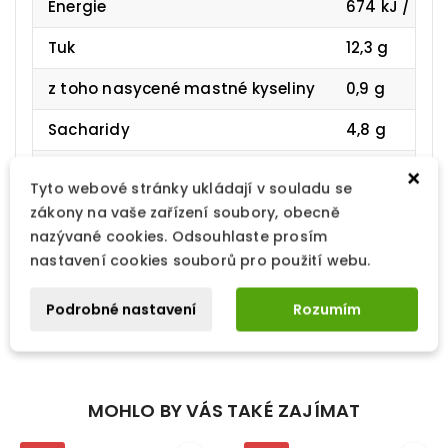
Energie
674 kJ / 163 
Tuk
12,3 g
z toho nasycené mastné kyseliny
0,9 g
Sacharidy
4,8 g
z toho cukry
2,7 g
×
Tyto webové stránky ukládají v souladu se
Vláknina
3,6 g
zákony na vaše zařízení soubory, obecně
nazývané cookies. Odsouhlaste prosím
Bílkoviny
7,9 g
nastavení cookies souborů pro použití webu.
Sůl
4,2 g
Podrobné nastavení
Rozumím
MOHLO BY VÁS TAKÉ ZAJÍMAT