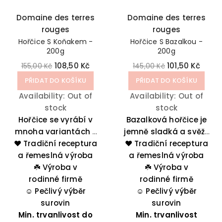
Domaine des terres
Domaine des terres
rouges
rouges
Hořčice S Koňakem -
Hořčice S Bazalkou -
200g
200g
108,50 Kč
101,50 Kč
155,00 Kč
145,00 Kč
PŘIDAT DO KOŠÍKU
PŘIDAT DO KOŠÍKU
Availability:
Out of
Availability:
Out of
stock
stock
Hořčice se vyrábí v
Bazalková hořčice je
mnoha variantách z
jemně sladká a svěží,
❤️ Tradiční receptura
aromatických
s aromatickými tóny,
❤️ Tradiční receptura
a řemeslná výroba
hořčičných semen.
a řemeslná výroba
které připomínají
Verze s koňakem
☘️
Výroba v
středomořskou
☘️
Výroba v
(cognac) přináší
rodinné firmě
rodinné firmě
kuchyni.
bohatou, jemně
☺️
Pečlivý výběr
☺️
Pečlivý výběr
sladkou chuť, která
surovin
surovin
dokonale doplňuje bílé
Min. trvanlivost do
Min. trvanlivost