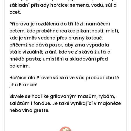
základní přísady hořčice: semena, vodu, sůl a
ocet.
Příprava je rozdělena do tří fází: namáčení
octem, kde proběhne reakce pikantnosti; mletí,
kde je směs vedena přes brusný kotouč,
přičemž se dává pozor, aby zrna vypadala
stále vizuálně; zrání, kde se získává žlutá a
hnědá pasta; umístění a skladování před
balením.
Hořčice àla Provensálská ve vás probudí chutě
jihu Francie!
Skvěle se hodí ke grilovaným masům, rybám,
salátům i fondue. Je také vynikající v majonéze
nebo vinaigrette.