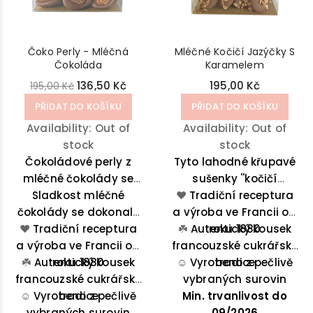
Čoko Perly - Mléčná
Mléčné Kočičí Jazýčky S
Čokoláda
Karamelem
136,50 Kč
195,00 Kč
195,00 Kč
PŘIDAT DO KOŠÍKU
PŘIDAT DO KOŠÍKU
Availability:
Out of
Availability:
Out of
stock
stock
Čokoládové perly z
Tyto lahodné křupavé
mléčné čokolády se
sušenky ''kočičí
středem z praliné a
Sladkost mléčné
❤️
jazýčky'' kombinují
Tradiční receptura
čokolády se dokonale
mandlemi.
a výroba ve Francii od
tenkou, sušenkovitou
mísí s lahodnou chutí
❤️
Tradiční receptura
☘️
strukturu, jemně
Autentický kousek
roku 1880
a výroba ve Francii od
pralinky a křupavostí
francouzské cukrářské
obalenou mléčnou
☘️
Autentický kousek
roku 1880
mandlí.
☺️
Vyrobeno z pečlivě
čokoládou a
tradice
francouzské cukrářské
vybraných surovin
rozplývající se
☺️
Vyrobeno z pečlivě
tradice
Min. trvanlivost do
karamelový střed
vybraných surovin
sušenky.
09/2026