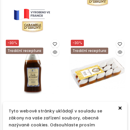
-30%
-30%
Tradiční receptura
Tradiční receptura
×
Tyto webové stránky ukládají v souladu se
Caramels d'Isigny
Nougat Diane de
zákony na vaše zařízení soubory, obecně
Poytiers
Poleva Slaný Karamel
nazývané cookies. Odsouhlaste prosím
320g
Mini Calisson Z Provence