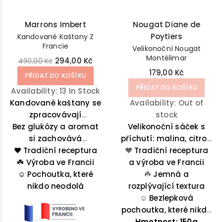
Marrons Imbert
Nougat Diane de
Poytiers
Kandované Kaštany Z
Francie
Velikonoční Nougat
Montélimar
294,00 Kč
490,00 Kč
179,00 Kč
PŘIDAT DO KOŠÍKU
PŘIDAT DO KOŠÍKU
Availability:
13 In Stock
Kandované kaštany se
Availability:
Out of
zpracovávají
stock
Bez glukózy a aromat
výhradně z nejlepších
Velikonoční sáček s
plodů. Pečlivě
si zachovává
příchutí: malina, citron
přirozenou strukturu a
❤️
oloupané se pak
Tradiční receptura
❤️
a pistácie. Součástí
Tradiční receptura
pomalu kandují, čímž
chuť ovoce. Opravdu
☘️
Výroba ve Francii
a výroba ve Francii
balení je i
návyková pochoutka
☺️
získají vyvážený
Pochoutka, které
omalovánka.
☘️
Jemná a
poměr mezi ovocem a
pro nejnáročnější
nikdo neodolá
rozplývající textura
chuťové buňky nebo
cukrem. Poté se
☺️
Bezlepková
výjimečná přísada do
pečlivě uloží do
pochoutka, které nikdo
plechovek a zalijí
vašeho pečiva!
Hmotnost: 150g
neodolá