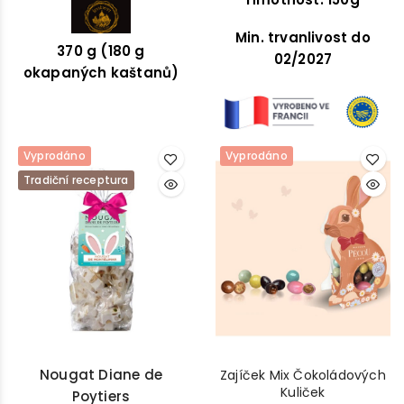
vlastním sirupem.
Min. trvanlivost do
370 g (180 g
02/2027
okapaných kaštanů)
Vyprodáno
Vyprodáno
Tradiční receptura
Nougat Diane de
Zajíček Mix Čokoládových
Kuliček
Poytiers