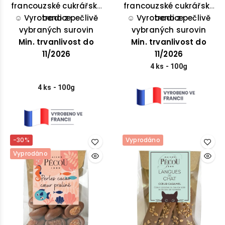
francouzské cukrářské
jazyku, křupnou při
francouzské cukrářské
soustu a potěší
☺️
prvním soustu a
Vyrobeno z pečlivě
tradice
☺️
pokaždé, když máte
Vyrobeno z pečlivě
tradice
potěší pokaždé, když
vybraných surovin
vybraných surovin
chuť na něco
máte chuť na něco
Min. trvanlivost do
Min. trvanlivost do
výjimečného.
výjimečného.
11/2026
11/2026
4 ks - 100g
4 ks - 100g
-30%
Vyprodáno
Vyprodáno