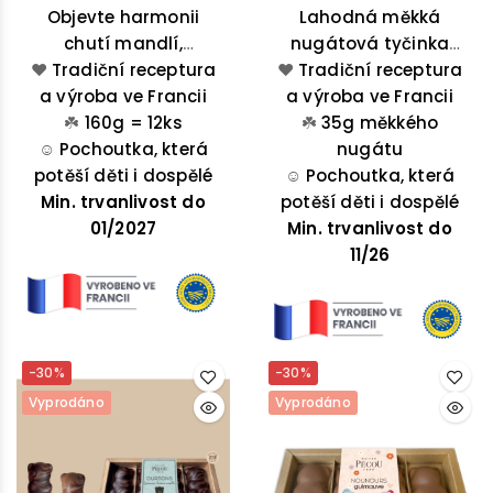
Objevte harmonii
Lahodná měkká
chutí mandlí,
nugátová tyčinka
❤️
Tradiční receptura
kandovaného
❤️
Tradiční receptura
z Montélimar
a výroba ve Francii
melounu a
je harmonickou směsí
a výroba ve Francii
pomerančové kůry v
☘️
160g = 12ks
medu z Provence,
☘️
35g měkkého
této oválné pochoutce
☺️
Pochoutka, která
mandlí, pistácií a
nugátu
se špičatými konci –
potěší děti i dospělé
☺️
Pochoutka, která
vanilky.
Min. trvanlivost do
ideální volba pro
potěší děti i dospělé
každou příležitost.
01/2027
Min. trvanlivost do
11/26
-30%
-30%
Vyprodáno
Vyprodáno