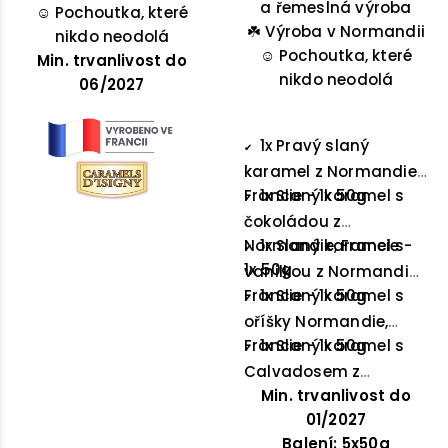
originální dárek pro
a řemeslná výroba
praktických 50g
☺️
Pochoutka, které
☘️
skleničkách – vanilka,
milovníky sladkých
Výroba v Normandii
nikdo neodolá
☺️
čokoláda, lískový
Pochoutka, které
pochoutek.
Min. trvanlivost do
oříšek, slaný máslo a
nikdo neodolá
06/2027
calvados.
1x Pravý slaný
✔
karamel z Normandie,
Francie - 1x 50g
1x Slaný karamel s
✔
čokoládou z
Normandie, Francie -
1x Slaný karamel s
✔
1x 50g
vanilkou z Normandie,
Francie - 1x 50g
1x Slaný karamel s
✔
oříšky Normandie,
Francie - 1x 50g
1x Slaný karamel s
✔
Calvadosem z
Normandie, Francie -
Min. trvanlivost do
1x 50g
01/2027
Balení: 5x50g