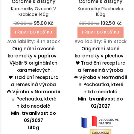
Caramels d'Isigny
Caramels d'Isigny
Karamelky Ovocné V
Karamelky Plechovka
Krabičce 140g
100g
95,00 Kč
102,50 Kč
190,00 Kč
205,00 Kč
PŘIDAT DO KOŠÍKU
PŘIDAT DO KOŠÍKU
Availability:
4 In Stock
Availability:
8 In Stock
Originální ovocné
Originální slané
karamelky v papírové
karamelky v plechové
krabičce z Normandie.
Výběr 5 originálních
krabičce z Normandie
❤️ Tradiční receptura
karamelových
Pro milovníky
se solí z Guerande.
a řemeslná výroba
❤️ Tradiční receptura
příchutí: černý rybíz,
ovocných chutí.
☘️
Výroba v Normandii
a řemeslná výroba
jahoda, mirabelka,
☺️
Pochoutka, které
☘️
borůvka a švestka.
Výroba v Normandii
nikdo neodolá
☺️
Pochoutka, které
Min. trvanlivost do
nikdo neodolá
02/2027
Min. trvanlivost do
02/2027
140g