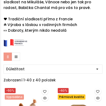
sladkost na Mikuláše, Vánoce nebo jen tak pro
radost, Babička Chantal má pro vás to pravé.
❤️ Tradiční sladkosti přímo z Francie
☘ Výroba s láskou v rodinných firmách
🍬 Dobroty, kterým nikdo neodolá
Důležitost

Zobrazení 1-40 z 40 položek
-50%
-60%
Vyprodáno
Prémiová kvalita