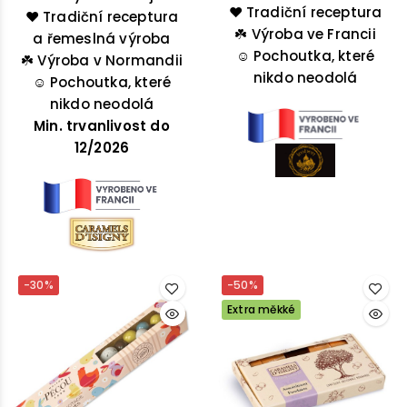
Francie, která nesmí v
❤️
Tradiční receptura
pochoutka, po které se
❤️ Tradiční receptura
období Vánoc chybět
☘️
Výroba ve Francii
budete olizovat. Jak si
a řemeslná výroba
☺️
Pochoutka, které
u vás doma.
☘️
ji vychutnáte je pouze
Výroba v Normandii
nikdo neodolá
☺️
Pochoutka, které
na vás!
nikdo neodolá
Min. trvanlivost do
12/2026
-30%
-50%
Extra měkké