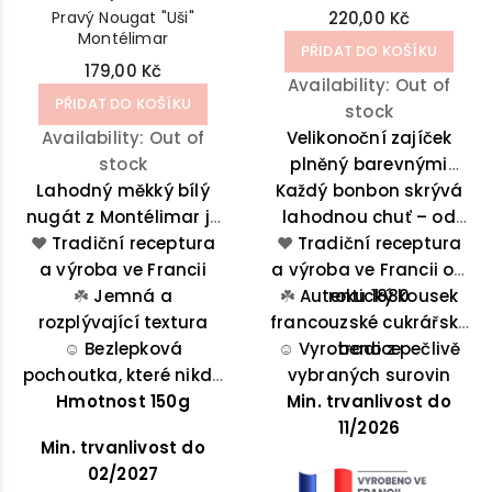
Pravý Nougat "Uši"
220,00 Kč
Montélimar
PŘIDAT DO KOŠÍKU
179,00 Kč
Availability:
Out of
PŘIDAT DO KOŠÍKU
stock
Availability:
Out of
Velikonoční zajíček
stock
plněný barevnými
Lahodný měkký bílý
Každý bonbon skrývá
čokoládovými
nugát z Montélimar je
lahodnou chuť – od
bonbony, které
lahodnou směsí medu
❤️
Tradiční receptura
❤️
křupavých vajíček až
rozveselí každou
Tradiční receptura
z Provence, mandlí a
a výroba ve Francii
a výroba ve Francii od
po jemný karamel.
sváteční chvíli.
☘️
pistácií.
Jemná a
☘️
Autentický kousek
roku 1880
rozplývající textura
francouzské cukrářské
☺️
Bezlepková
☺️
Vyrobeno z pečlivě
tradice
pochoutka, které nikdo
vybraných surovin
Hmotnost 150g
neodolá
Min. trvanlivost do
11/2026
Min. trvanlivost do
02/2027