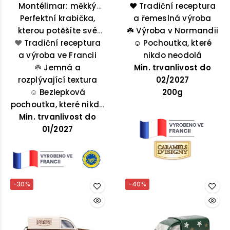
Montélimar: měkký
❤️ Tradiční receptura
luxusní plechová
nugát, měkký nugát
Perfektní krabička,
krabička s hudebním
a řemeslná výroba
kterou potěšíte své
potažený hořkou
☘️
boxem obsahuje 200g
Výroba v Normandii
blízké nebo sami sebe!
❤️
čokoládou, měkký
Tradiční receptura
☺️
návykově jemných
Pochoutka, které
a výroba ve Francii
nugát potažený
karamelů - s máslem
nikdo neodolá
mléčnou čokoládou s
☘️
Jemná a
Min. trvanlivost do
a solí, vanilkou,
rozplývající textura
pomerančovou
lískovou oříškem a
02/2027
☺️
Bezlepková
příchutí.
mramorované
200g
pochoutka, které nikdo
vanilka/čokoláda,
Min. trvanlivost do
neodolá
které se nerozpadají a
01/2027
nelepí se na zuby.
-30%
-40%