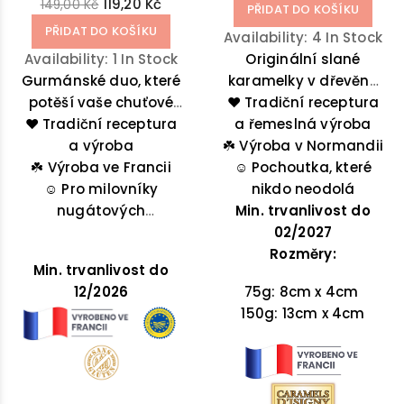
119,20 Kč
149,00 Kč
PŘIDAT DO KOŠÍKU
PŘIDAT DO KOŠÍKU
Availability:
4 In Stock
Availability:
1 In Stock
Originální slané
Gurmánské duo, které
karamelky v dřevěné
potěší vaše chuťové
krabičce z Normandie
❤️ Tradiční receptura
❤️
pohárky:
Tradiční receptura
křupavé
se solí z Guerande.
a řemeslná výroba
mandle
a výroba
a rozplývající
☘️
Výroba v Normandii
☘️
Výroba ve Francii
se
karamel
v
☺️
Pochoutka, které
☺️
neodolatelné
Pro milovníky
nikdo neodolá
pomazánce.
nugátových
Min. trvanlivost do
pochoutek
02/2027
Rozměry:
Min. trvanlivost do
12/2026
75g: 8cm x 4cm
150g: 13cm x 4cm