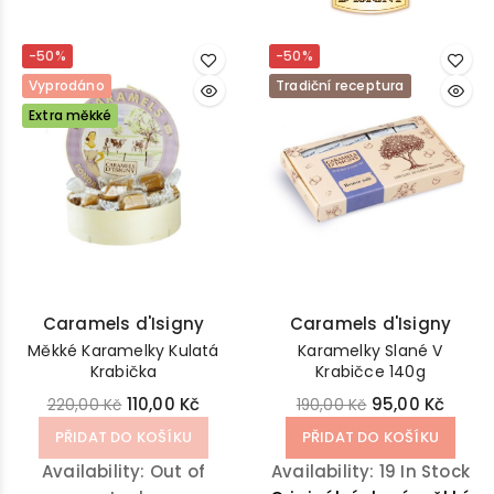
-50%
-50%
Vyprodáno
Tradiční receptura
Extra měkké
Caramels d'Isigny
Caramels d'Isigny
Měkké Karamelky Kulatá
Karamelky Slané V
Krabička
Krabičce 140g
110,00 Kč
95,00 Kč
220,00 Kč
190,00 Kč
PŘIDAT DO KOŠÍKU
PŘIDAT DO KOŠÍKU
Availability:
Out of
Availability:
19 In Stock