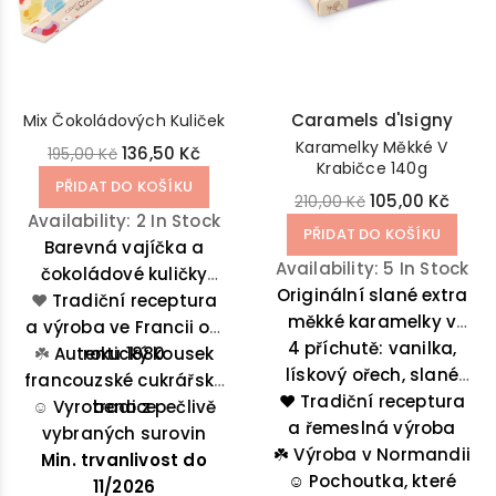
Caramels d'Isigny
Mix Čokoládových Kuliček
Karamelky Měkké V
136,50 Kč
195,00 Kč
Krabičce 140g
PŘIDAT DO KOŠÍKU
105,00 Kč
210,00 Kč
Availability:
2 In Stock
PŘIDAT DO KOŠÍKU
Barevná vajíčka a
Availability:
5 In Stock
čokoládové kuličky
Originální slané extra
jsou potěšením pro oči
❤️
Tradiční receptura
měkké karamelky v
a výroba ve Francii od
i lahodným zážitkem
papírové krabičce z
4 příchutě: vanilka,
☘️
pro chuťové buňky.
Autentický kousek
roku 1880
lískový ořech, slané
Normandie. Pro
francouzské cukrářské
❤️ Tradiční receptura
milovníky sladko-
máslo a
☺️
Vyrobeno z pečlivě
tradice
vanilka/mramorová
a řemeslná výroba
slané chuti.
vybraných surovin
☘️
Výroba v Normandii
čokoláda.
Min. trvanlivost do
☺️
Pochoutka, které
11/2026