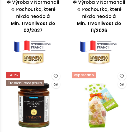
☘️
se slaným máslem a
Výroba v Normandii
☘️
karamelek se slaným
Výroba v Normandii
smetanou Isigny AOP.
☺️
Pochoutka, které
máslem a smetanou
☺️
Pochoutka, které
nikdo neodolá
nikdo neodolá
Isigny AOP.
Min. trvanlivost do
Min. trvanlivost do
02/2027
11/2026
-40%
Vyprodáno
Tradiční receptura