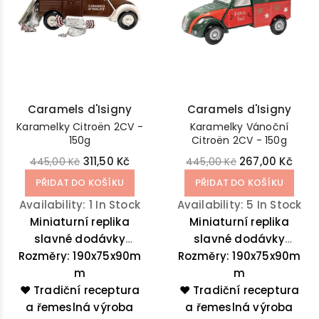
Caramels d'Isigny
Caramels d'Isigny
Karamelky Citroën 2CV -
Karamelky Vánoční
150g
Citroën 2CV - 150g
311,50 Kč
267,00 Kč
445,00 Kč
445,00 Kč
PŘIDAT DO KOŠÍKU
PŘIDAT DO KOŠÍKU
Availability:
1 In Stock
Availability:
5 In Stock
Miniaturní replika
Miniaturní replika
slavné dodávky
slavné dodávky
Rozměry: 190x75x90m
Citroën 2CV (v licenci
Rozměry: 190x75x90m
Citroën 2CV (v licenci
Citroën), která
m
Citroën) ve vánoční
m
❤️ Tradiční receptura
obsahuje 150g
❤️ Tradiční receptura
edici, která obsahuje
lahodných karamelek
a řemeslná výroba
a řemeslná výroba
150g lahodných