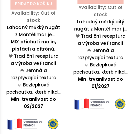
PŘIDAT DO KOŠÍKU
Availability:
Out of
Availability:
Out of
stock
stock
Lahodný měkký bílý
Lahodný měkký nugát
nugát z Montélimar je
z Montélimar je
lahodnou směsí medu
❤️
Tradiční receptura
MIX příchutí malin,
lahodnou směsí
z Provence, mandlí a
a výroba ve Francii
pistácií a citrónů
medu, a mandlí.
.
☘️
pistácií.
Jemná a
❤️
Tradiční receptura
rozplývající textura
a výroba ve Francii
☺️
Bezlepková
☘️
Jemná a
pochoutka, které nikdo
rozplývající textura
Min. trvanlivost do
neodolá
☺️
Bezlepková
01/2027
pochoutka, které nikdo
Min. trvanlivost do
neodolá
02/2027