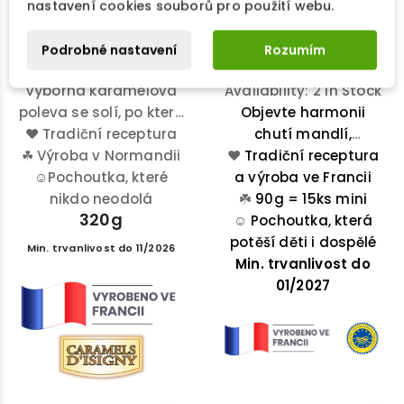
nastavení cookies souborů pro použití webu.
- 90g
150,50 Kč
215,00 Kč
192,50 Kč
275,00 Kč
PŘIDAT DO KOŠÍKU
Podrobné nastavení
Rozumím
PŘIDAT DO KOŠÍKU
Availability:
5 In Stock
Výborná karamelová
Availability:
2 In Stock
poleva se solí, po které
Objevte harmonii
♥
se budete olizovat.
Tradiční receptura
chutí mandlí,
☘
Jak si ji vychutnáte je
Výroba v Normandii
❤️
Tradiční receptura
kandovaného
☺
pouze na vás!
Pochoutka, které
a výroba ve Francii
melounu a
nikdo neodolá
pomerančové kůry v
☘️
90g = 15ks mini
320g
této oválné pochoutce
☺️
Pochoutka, která
se špičatými konci –
potěší děti i dospělé
Min. trvanlivost do 11/2026
Min. trvanlivost do
ideální volba pro
každou příležitost.
01/2027