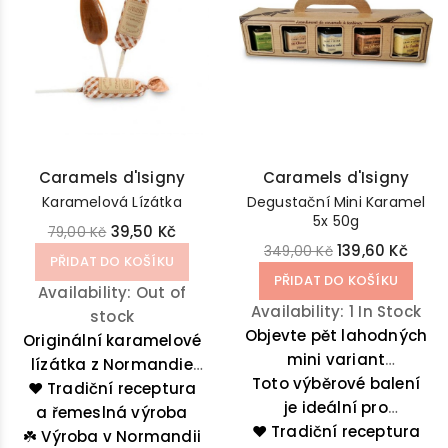
Caramels d'Isigny
Caramels d'Isigny
Karamelová Lízátka
Degustační Mini Karamel
5x 50g
39,50 Kč
79,00 Kč
139,60 Kč
349,00 Kč
PŘIDAT DO KOŠÍKU
PŘIDAT DO KOŠÍKU
Availability:
Out of
Availability:
1 In Stock
stock
Objevte pět lahodných
Originální karamelové
mini variant
lízátka z Normandie
Toto výběrové balení
tradičního
zabalené v papírovém
❤️ Tradiční receptura
normandského
je ideální pro
a řemeslná výroba
sáčku.
ochutnávku nebo jako
❤️ Tradiční receptura
karamelu v
☘️
Výroba v Normandii