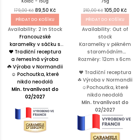
Koláč - 150g
75g
89,50 Kč
105,00 Kč
179,00 Kč
210,00 Kč
PŘIDAT DO KOŠÍKU
PŘIDAT DO KOŠÍKU
Availability:
2 In Stock
Availability:
Out of
Francouzské
stock
karamelky v sáčku s
Karamelky v pěkném
příchutí jablečný koláč
❤️ Tradiční receptura
staromódním
spojují jemnou chuť
a řemeslná výroba
Rozměry: 12cm x 6cm
džbánku na mléko,
☘️
Výroba v Normandii
karamelizovaných
ideální jako suvenýr z
♥
Tradiční receptura
jablek a másla Isigny
☺️
Pochoutka, které
Normandie... Objevte
☘
Výroba v Normandii
AOP do lahodně
nikdo neodolá
náš karamelky ze
☺
Pochoutka, které
měkkého bonbonu.
Min. trvanlivost do
slaného másla, který
nikdo neodolá
Každé sousto je
02/2027
si oblíbili milovníci
Min. trvanlivost do
malým kouskem
karamelu.
02/2027
Normandie,
zabaleným v papírku s
motivem normanské
vlajky.