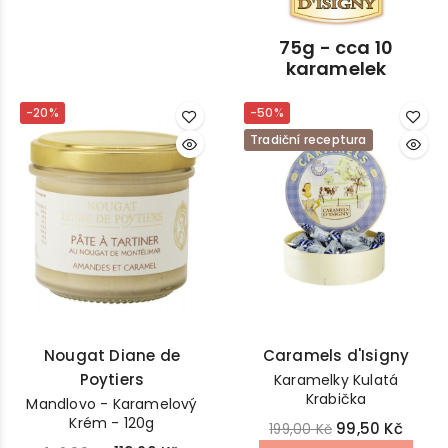
75g - cca 10
karamelek
-20%
-50%
Tradiční receptura
Nougat Diane de
Caramels d'Isigny
Poytiers
Karamelky Kulatá
Krabička
Mandlovo - Karamelový
Krém - 120g
99,50 Kč
199,00 Kč