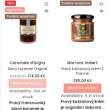
-30%
Tradiční receptura
Vyprodáno
Tradiční receptura
Caramels d'Isigny
Marrons Imbert
Slaný Karamel Originál
Pravý Kaštanový Krém Z
Francie
174,30 Kč
249,00 Kč
295,00 Kč
PŘIDAT DO KOŠÍKU
PŘIDAT DO KOŠÍKU
Availability:
Out of
Availability:
5 In Stock
stock
Pravý kaštanový krém
Pravý francouzský
je originální dobrota z
slaný karamel je