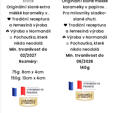
stock
Originální slané měkké
Originální slané extra
karamelky v papírové
měkké karamelky v
krabičce z Normandie.
Pro milovníky sladko-
❤️ Tradiční receptura
kulaté krabičce z
slané chuti.
a řemeslná výroba
Normandie. Pro
❤️ Tradiční receptura
☘️
Výroba v Normandii
milovníky sladko-
a řemeslná výroba
☺️
Pochoutka, které
slané chuti.
☘️
Výroba v Normandii
nikdo neodolá
☺️
Pochoutka, které
Min. trvanlivost do
nikdo neodolá
02/2027
Min. trvanlivost do
Rozměry:
06/2026
140g
75g: 8cm x 4cm
150g: 13cm x 4cm