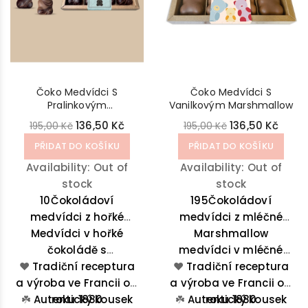
Čoko Medvídci S
Čoko Medvídci S
Pralinkovým
Vanilkovým Marshmallow
Marshmallow
136,50 Kč
136,50 Kč
195,00 Kč
195,00 Kč
PŘIDAT DO KOŠÍKU
PŘIDAT DO KOŠÍKU
Availability:
Out of
Availability:
Out of
stock
stock
10Čokoládoví
195Čokoládoví
medvídci z hořké
medvídci z mléčné
Medvídci v hořké
čokolády
plněné
čokolády plněné
Marshmallow
pralinkovým
čokoládě s
medvídci v mléčné
vanilkovým
❤️
marschmallow - 4ks.
Tradiční receptura
pralinkovým
❤️
marschmallow - 4ks.
čokoládě – jemně se
Tradiční receptura
a výroba ve Francii od
marschmallow –
a výroba ve Francii od
rozplývají na jazyku,
jemně se rozplývají na
☘️
Autentický kousek
roku 1880
☘️
křupnou při prvním
Autentický kousek
roku 1880