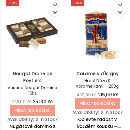
-30%
-50%
Nougat Diane de
Caramels d'Isigny
Poytiers
Hrací Dóza S
Karamelkami - 200g
Variace Nougat Domino
16ks
215,00 Kč
430,00 Kč
251,30 Kč
359,00 Kč
PŘIDAT DO KOŠÍKU
PŘIDAT DO KOŠÍKU
Availability:
2 In Stock
Availability:
2 In Stock
Objevte radost v
Nugátové domino z
každém kousku —