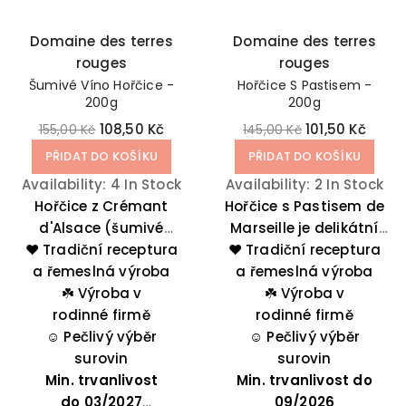
Domaine des terres
Domaine des terres
rouges
rouges
Šumivé Víno Hořčice -
Hořčice S Pastisem -
200g
200g
108,50 Kč
101,50 Kč
155,00 Kč
145,00 Kč
PŘIDAT DO KOŠÍKU
PŘIDAT DO KOŠÍKU
Availability:
4 In Stock
Availability:
2 In Stock
Hořčice z Crémant
Hořčice s Pastisem de
d'Alsace (šumivé
Marseille je delikátní
❤️ Tradiční receptura
víno) doprovází
❤️ Tradiční receptura
francouzská
a řemeslná výroba
labužníky při všech
a řemeslná výroba
specialita, která
příležitostech, a to jak
☘️
Výroba v
přináší kousek jižní
☘️
Výroba v
u každodenních jídel,
rodinné firmě
Francie přímo na váš
rodinné firmě
tak i při velkých
☺️
Pečlivý výběr
stůl. Její výrazná chuť
☺️
Pečlivý výběr
událostech.
surovin
je ideální pro širokou
surovin
Min. trvanlivost
Min. trvanlivost do
škálu pokrmů, od
do
03/2027
grilovaných mas až po
09/2026