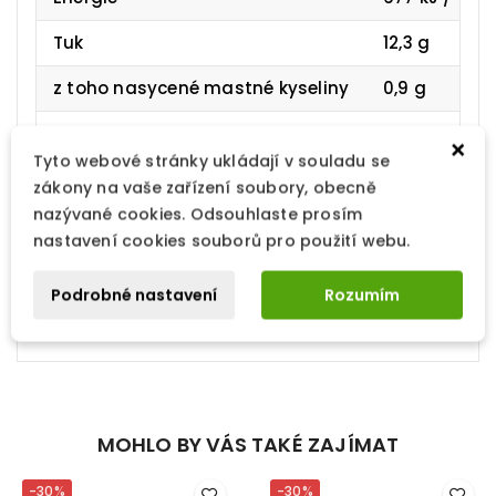
Tuk
12,3 g
z toho nasycené mastné kyseliny
0,9 g
Sacharidy
3,5 g
×
Tyto webové stránky ukládají v souladu se
z toho cukry
2,7 g
zákony na vaše zařízení soubory, obecně
nazývané cookies. Odsouhlaste prosím
Vláknina
3,6 g
nastavení cookies souborů pro použití webu.
Bílkoviny
7,9 g
Podrobné nastavení
Rozumím
Sůl
5,7 g
MOHLO BY VÁS TAKÉ ZAJÍMAT
-30%
-30%