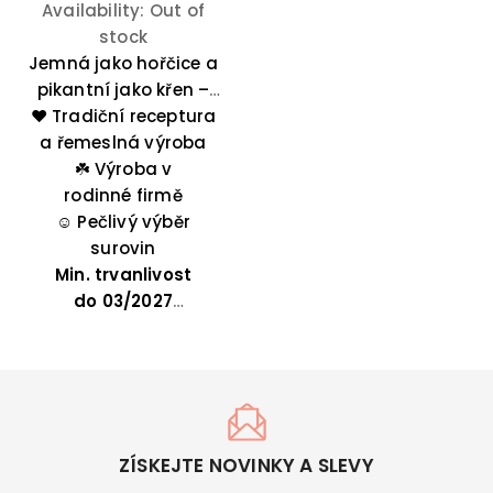
Availability:
Out of
stock
Jemná jako hořčice a
pikantní jako křen –
❤️ Tradiční receptura
hořčice s křenem je
ideální k uzeninám,
a řemeslná výroba
drůbeži nebo uzeným
☘️
Výroba v
rodinné firmě
rybám.
☺️
Pečlivý výběr
surovin
Min. trvanlivost
do
03/2027
ZÍSKEJTE NOVINKY A SLEVY