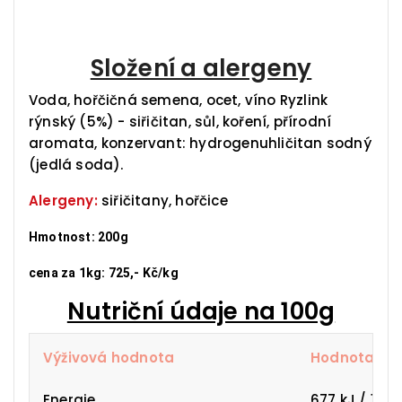
Složení a alergeny
Voda, hořčičná semena, ocet, víno Ryzlink
rýnský (5%) - siřičitan, sůl, koření, přírodní
aromata, konzervant: hydrogenuhličitan sodný
(jedlá soda).
Alergeny:
siřičitany, hořčice
Hmotnost: 200g
cena za 1kg: 725,- Kč/kg
Nutriční údaje na 100g
Výživová hodnota
Hodnota
Energie
677 kJ / 163 