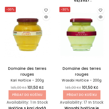
maso a dodává
02/2027
jídlům sofistikovaný
-30%
-30%
charakter.
Domaine des terres
Domaine des terres
rouges
rouges
Kari Hořčice - 200g
Wasabi Hořčice - 200g
101,50 Kč
101,50 Kč
145,00 Kč
145,00 Kč
PŘIDAT DO KOŠÍKU
PŘIDAT DO KOŠÍKU
Availability:
1 In Stock
Availability:
17 In Stock
Hořčice s kari dodá
Wasabi hořčice je