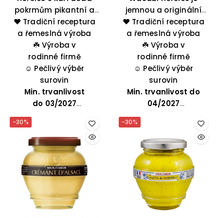
pokrmům pikantní a
jemnou a originální
❤️ Tradiční receptura
exotický nádech.
❤️ Tradiční receptura
směsí pikantnosti a
a řemeslná výroba
Skvělá k drůbeži,
sladkosti. Lze ji použít
a řemeslná výroba
rybám i grilované
☘️
Výroba v
do omáček nebo k
☘️
Výroba v
rodinné firmě
zelenině.
masu, rybám či rýži.
rodinné firmě
☺️
Pečlivý výběr
☺️
Pečlivý výběr
surovin
surovin
Min. trvanlivost
Min. trvanlivost do
do
03/2027
04/2027
-30%
-30%