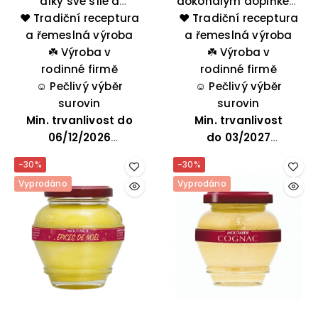
díky své síle a
dokonalým doplňkem
❤️ Tradiční receptura
intenzitě chuti
ke slavnostnímu stolu
❤️ Tradiční receptura
ideálním doplňkem k
a řemeslná výroba
– výborně se hodí k
a řemeslná výroba
červeným masům.
☘️
Výroba v
předkrmům i dušeným
☘️
Výroba v
rodinné firmě
pokrmům. Přidejte ji k
rodinné firmě
☺️
Pečlivý výběr
masům, zelenině či
☺️
Pečlivý výběr
surovin
sýrům pro bohatší
surovin
Min. trvanlivost do
Min. trvanlivost
chuť.
06/12/2026
do
03/2027
-30%
-30%
Vyprodáno
Vyprodáno