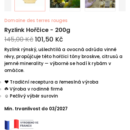
Domaine des terres rouges
Ryzlink Hořčice - 200g
145,00 Kč
101,50 Kč
Ryzlink rýnský, ušlechtilá a ovocná odrůda vinné
révy, propůjčuje této hořčici tóny broskve, citrusů a
jemné minerality — výborně se hodí k rybám v
omáčce.
❤️ Tradiční receptura a řemeslná výroba
☘️
Výroba v rodinné firmě
☺️
Pečlivý výběr surovin
Min. trvanlivost do
03/2027