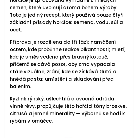
Hořčice je zpracována výhradně z hnědých
semen, které uvolňují aroma během výroby.
Toto je jediný recept, který používá pouze čtyři
základní přísady hořčice: semena, vodu, sůl a
ocet.
Příprava je rozdělena do tří fází: namáčení
octem, kde proběhne reakce pikantnosti; mletí,
kde je směs vedena přes brusný kotouč,
přičemž se dává pozor, aby zrna vypadala
stále vizuálně; zrání, kde se získává žlutá a
hnědá pasta; umístění a skladování před
balením.
Ryzlink rýnský, ušlechtilá a ovocná odrůda
vinné révy, propůjčuje této hořčici tóny broskve,
citrusů a jemné minerality — výborně se hodí k
rybám v omáčce.