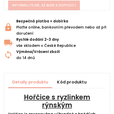
INFORMUJTE MĚ, AŽ BUDE K DISPOZICI
Bezpečná platba + dobírka
Plaťte online, bankovním převodem nebo až při
doručení
Rychlé dodání 2-3 dny
vše skladem v České Republice
Výměna/Vrácení zboží
do 14 dnů
Detaily produktu
Kód produktu
Hořčice s ryzlinkem
rýnským