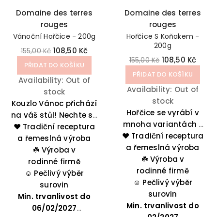
Domaine des terres
Domaine des terres
rouges
rouges
Vánoční Hořčice - 200g
Hořčice S Koňakem -
200g
108,50 Kč
155,00 Kč
108,50 Kč
155,00 Kč
PŘIDAT DO KOŠÍKU
PŘIDAT DO KOŠÍKU
Availability:
Out of
Availability:
Out of
stock
stock
Kouzlo Vánoc přichází
Hořčice se vyrábí v
na váš stůl! Nechte se
mnoha variantách z
❤️ Tradiční receptura
inspirovat jeho chutí
❤️ Tradiční receptura
aromatických
medu a perníkového
a řemeslná výroba
a řemeslná výroba
hořčičných semen.
koření: skořice,
☘️
Výroba v
Verze s koňakem
☘️
Výroba v
hřebíčku, kardamonu
rodinné firmě
(cognac) přináší
rodinné firmě
☺️
a badyánu.
Pečlivý výběr
bohatou, jemně
☺️
Pečlivý výběr
surovin
sladkou chuť, která
surovin
Min. trvanlivost do
dokonale doplňuje bílé
Min. trvanlivost do
06/02/2027