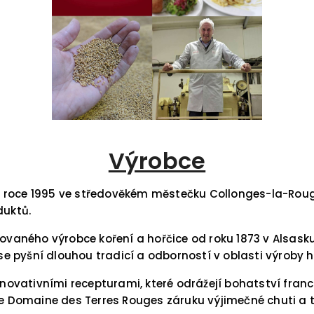
Výrobce
 roce 1995 ve středověkém městečku Collonges-la-Rouge 
duktů.
movaného výrobce koření a hořčice od roku 1873 v Alsasku
 pyšní dlouhou tradicí a odborností v oblasti výroby ho
ativními recepturami, které odrážejí bohatství francouz
je Domaine des Terres Rouges záruku výjimečné chuti a t