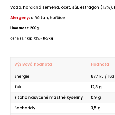
Voda, hořčičná semena, ocet, sůl, estragon (1,7%), 
Alergeny:
siřičitan, hořčice
Hmotnost: 200g
cena za 1kg: 725,- Kč/kg
Výživová hodnota
Hodnota
Energie
677 kJ / 163
Tuk
12,3 g
z toho nasycené mastné kyseliny
0,9 g
Sacharidy
3,5 g