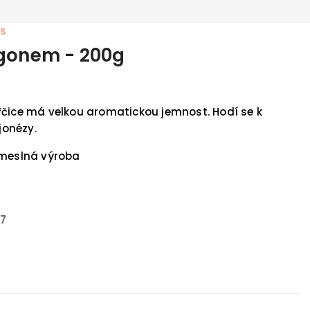
es
agonem - 200g
řčice má velkou aromatickou jemnost. Hodí se k
onézy.
emeslná výroba
27