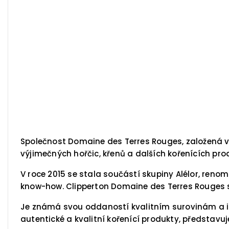
Společnost Domaine des Terres Rouges, založená v
výjimečných hořčic, křenů a dalších kořenících pro
V roce 2015 se stala součástí skupiny Alélor, reno
know-how. Clipperton Domaine des Terres Rouges se
Je známá svou oddaností kvalitním surovinám a inov
autentické a kvalitní kořenící produkty, představu