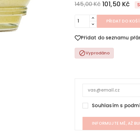
101,50 Kč
145,00 Kč
S
PŘIDAT DO KOŠ
Přidat do seznamu přá

Vyprodáno
Souhlasím s
podmí
INFORMUJTE MĚ, AŽ BU