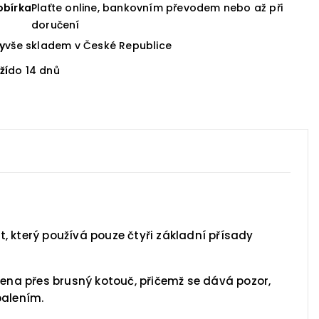
obírka
Plaťte online, bankovním převodem nebo až při
doručení
y
vše skladem v České Republice
ží
do 14 dnů
, který používá pouze čtyři základní přísady
dena přes brusný kotouč, přičemž se dává pozor,
balením.