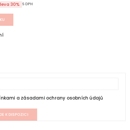
S DPH
leva 30%
ÍKU
ní
nkami a zásadami ochrany osobních údajů
DE K DISPOZICI