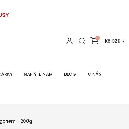
USY
Kč CZK
DÁRKY
NAPIŠTE NÁM
BLOG
O NÁS
agonem - 200g