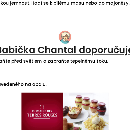
ckou jemnost. Hodí se k bílému masu nebo do majonézy.
Babička Chantal doporučuj
hraňte před světlem a zabraňte tepelnému šoku.
 uvedeného na obalu.