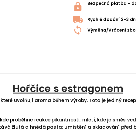
Bezpečná platba + d
Rychlé dodání 2-3 dn
Výměna/Vrácení zbo
Hořčice s estragonem
teré uvolňují aroma během výroby. Toto je jediný recept
 kde proběhne reakce pikantnosti; mletí, kde je směs ve
ískává žlutá a hnědá pasta; umístění a skladování před 