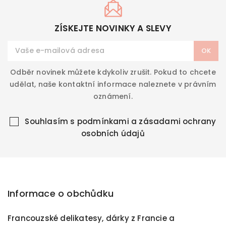
dodává eleganci a
hloubku chuti. Skvěle
doplní červená i bílá
ZÍSKEJTE NOVINKY A SLEVY
masa, krevety,
garnáty a další
delikatesy.
Odběr novinek můžete kdykoliv zrušit. Pokud to chcete
udělat, naše kontaktní informace naleznete v právním
oznámení.
Souhlasím s
podmínkami a zásadami ochrany
osobních údajů
Informace o obchůdku
Francouzské delikatesy, dárky z Francie a