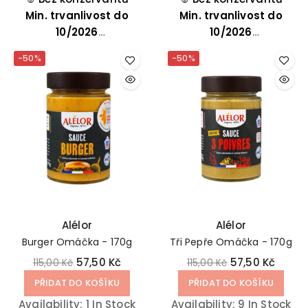
kterým dodá jemně
Min. trvanlivost do
nejen šťavnaté steaky
Min. trvanlivost do
česnekový a krémový
10/2026
a hovězí maso, ale i
10/2026
nádech.
kuřecí nugetky, krůtí
-50%
-50%
filé, pečenou či
syrovou zeleninu nebo
ryby.
Alélor
Alélor
Burger Omáčka - 170g
Tři Pepře Omáčka - 170g
57,50 Kč
57,50 Kč
115,00 Kč
115,00 Kč
PŘIDAT DO KOŠÍKU
PŘIDAT DO KOŠÍKU
Availability:
1 In Stock
Availability:
9 In Stock