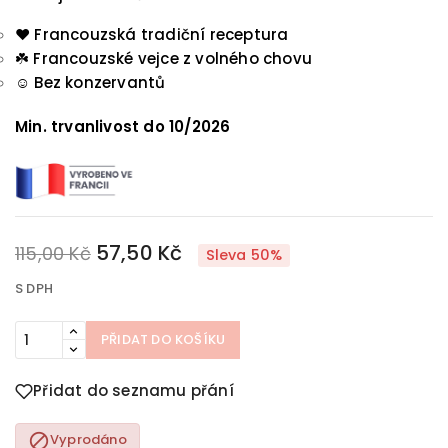
❤️ Francouzská tradiční receptura
☘️
Francouzské vejce z volného chovu
☺️
Bez konzervantů
Min. trvanlivost do 10/2026
57,50 Kč
115,00 Kč
Sleva 50%
S DPH
PŘIDAT DO KOŠÍKU
Přidat do seznamu přání

Vyprodáno