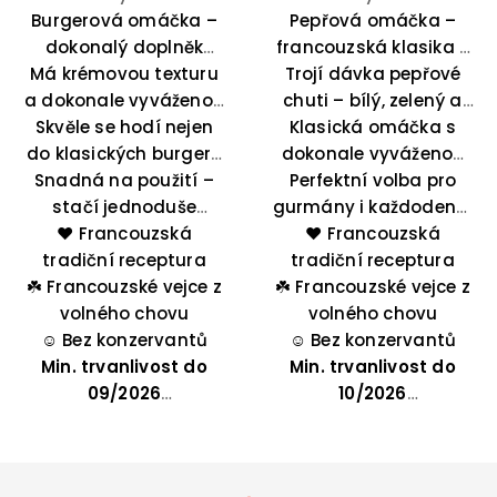
Burgerová omáčka –
Pepřová omáčka –
dokonalý doplněk
francouzská klasika v
Má krémovou texturu
nejen pro milovníky
intenzivním podání.
Trojí dávka pepřové
a dokonale vyváženou
burgerů.
chuti – bílý, zelený a
sladkokyselou chuť s
Skvěle se hodí nejen
Klasická omáčka s
černý pepř – tvoří
do klasických burgerů
jemným octovým
dokonale vyváženou
základ této lahodné
Snadná na použití –
s hovězím, kuřecím
podtónem. Je
Perfektní volba pro
kombinací pepřů,
omáčky, která je
obohacena o kousky
nebo rostlinným
stačí jednoduše
gurmány i každodenní
česneku a kapkou
poctou tradiční
karbanátkem, ale i do
okurek, rajčat, šalotky
rozetřít na housku a
❤️ Francouzská
koňaku – pro skutečný
❤️ Francouzská
francouzské
kuchyni.
sendvičů, tacos nebo
tradiční receptura
a česneku, které jí
užít si poctivý
gastronomii. Přestože
gurmánský zážitek.
tradiční receptura
☘️
jako dip k hranolkům.
dodávají výrazný a
gurmánský zážitek.
Francouzské vejce z
☘️
Francouzské vejce z
omáčka nabízí
plný charakter.
volného chovu
výrazné aroma a
volného chovu
☺️
Bez konzervantů
kořeněný charakter,
☺️
Bez konzervantů
Min. trvanlivost do
Min. trvanlivost do
její pikantnost
09/2026
zůstává jemná a
10/2026
vyvážená, takže potěší
i citlivější jazýčky.
Nádech koňaku jí