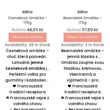
Alélor
Alélor
Česneková Omáčka -
Bearnaiská Omáčka -
170g
170g
46,00 Kč
57,50 Kč
115,00 Kč
115,00 Kč
PŘIDAT DO KOŠÍKU
PŘIDAT DO KOŠÍKU
Availability:
28 In Stock
Availability:
3 In Stock
Česneková omáčka –
Bearnaiská omáčka –
chuť, která pozvedne
jemná klasika s
Lahodná
každé jídlo.
jemně
Omáčka zaujme svou
bylinkovým
česneková omáčka
je
hladkou, krémovou
nádechem.
ideální k dochucení
Perfektní volba pro
texturou a delikátní,
Všestranná a
gurmány i každodenní
masa, pečených
jemně bylinkovou
výjimečná – pro
brambor, grilované
❤️ Francouzská
kuchyni.
každého, kdo hledá
chutí. Kombinace
❤️ Francouzská
mrkve nebo chřestu.
tradiční receptura
chuťovou dokonalost.
estragonu, šalotky a
tradiční receptura
☘️
Francouzské vejce z
Skvěle se hodí i k
☘️
kerblíku jí dodává
Francouzské vejce z
dušeným nebo
volného chovu
jedinečný charakter,
volného chovu
pošírovaným rybám,
☺️
Bez konzervantů
☺️
který skvěle doplní
Bez konzervantů