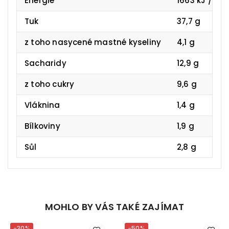
Energie
1663 kJ / 40
Tuk
37,7 g
z toho nasycené mastné kyseliny
4,1 g
Sacharidy
12,9 g
z toho cukry
9,6 g
Vláknina
1,4 g
Bílkoviny
1,9 g
Sůl
2,8 g
MOHLO BY VÁS TAKÉ ZAJÍMAT
-30%
-50%