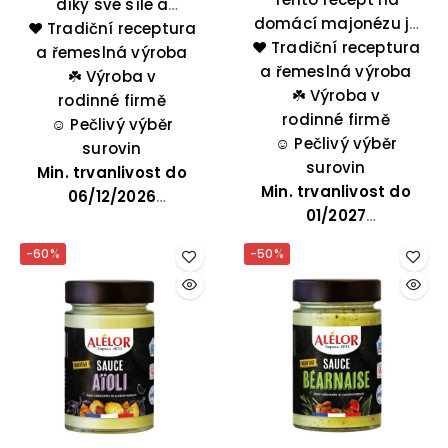
díky své síle a
domácí majonézu je
❤️ Tradiční receptura
intenzitě chuti
❤️ Tradiční receptura
jedním z nejlepších
ideálním doplňkem k
a řemeslná výroba
a řemeslná výroba
způsobů, jak si
červeným masům.
☘️
Výroba v
vychutnat vynikající
☘️
Výroba v
rodinné firmě
majonézu doma.
rodinné firmě
☺️
Pečlivý výběr
Pokud vám záleží na
☺️
Pečlivý výběr
surovin
kvalitě a chuťových
surovin
Min. trvanlivost do
Min. trvanlivost do
vlastnostech vaší
06/12/2026
majonézy, je tato
01/2027
majonéza určitě pro
-60%
-50%
vás.