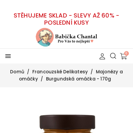
STĚHUJEME SKLAD - SLEVY AŽ 60% -
POSLEDNÍ KUSY
menu
Domů
Francouzské Delikatesy
Majonézy a
omáčky
Burgundská omáčka - 170g
-50%
Vyprodáno