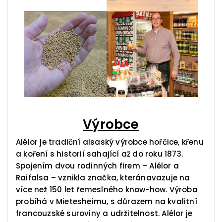
Výrobce
Alélor je tradiční alsaský výrobce hořčice, křenu
a koření s historií sahající až do roku 1873.
Spojením dvou rodinných firem – Alélor a
Raifalsa – vznikla značka, kteránavazuje na
více než 150 let řemeslného know-how. Výroba
probíhá v Mietesheimu, s důrazem na kvalitní
francouzské suroviny a udržitelnost. Alélor je