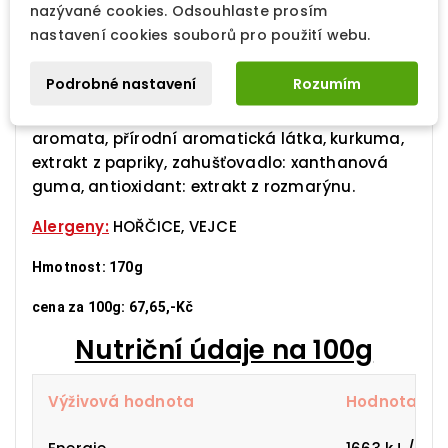
nazývané cookies. Odsouhlaste prosím
ocet, cukr, vaječný žloutek (z volného chovu,
nastavení cookies souborů pro použití webu.
původ Francie), hořčice (voda, hořčičná
semínka (původ Francie), ocet, sůl, koření),
Podrobné nastavení
Rozumím
cibule, 3% burgundské červené víno, sůl,
koncentrovaná citronová šťáva, estragon,
aromata, přírodní aromatická látka, kurkuma,
extrakt z papriky, zahušťovadlo: xanthanová
guma, antioxidant: extrakt z rozmarýnu.
Alergeny:
HOŘČICE, VEJCE
Hmotnost: 170g
cena za 100g: 67,65,-Kč
Nutriční údaje na 100g
Výživová hodnota
Hodnota