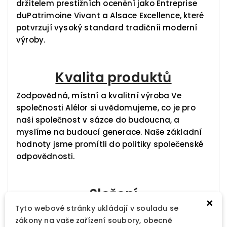
držitelem prestižních ocenění jako Entreprise
duPatrimoine Vivant a Alsace Excellence, které
potvrzují vysoký standard tradičníi moderní
výroby.
Kvalita produktů
Zodpovědná, místní a kvalitní výroba Ve
společnosti Alélor si uvědomujeme, co je pro
naši společnost v sázce do budoucna, a
myslíme na budoucí generace. Naše základní
hodnoty jsme promítli do politiky společenské
odpovědnosti.
Složení
×
Tyto webové stránky ukládají v souladu se
Slunečnicový olej (původ Francie), dvojitě
zákony na vaše zařízení soubory, obecně
koncentrovaný rajčatový protlak, voda, lihový