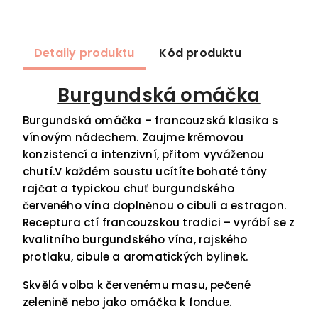
Detaily produktu
Kód produktu
Burgundská omáčka
Burgundská omáčka – francouzská klasika s
vínovým nádechem. Zaujme krémovou
konzistencí a intenzivní, přitom vyváženou
chutí.V každém soustu ucítíte bohaté tóny
rajčat a typickou chuť burgundského
červeného vína doplněnou o cibuli a estragon.
Receptura ctí francouzskou tradici – vyrábí se z
kvalitního burgundského vína, rajského
protlaku, cibule a aromatických bylinek.
Skvělá volba k červenému masu, pečené
zelenině nebo jako omáčka k fondue.