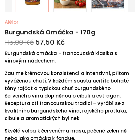
Alélor
Burgundská Omáčka - 170g
115,00 Kč
57,50 Kč
Burgundská omáčka – francouzská klasika s
vínovým nádechem.
Zaujme krémovou konzistencí a intenzivní, přitom
vyváženou chutí. V každém soustu ucítíte bohaté
tóny rajčat a typickou chuť burgundského
červeného vína doplněnou o cibuli a estragon.
Receptura ctí francouzskou tradici – vyrábí se z
kvalitního burgundského vína, rajského protlaku,
cibule a aromatických bylinek.
Skvělá volba k červenému masu, pečené zelenině
nebo jako omáčka k fondue.