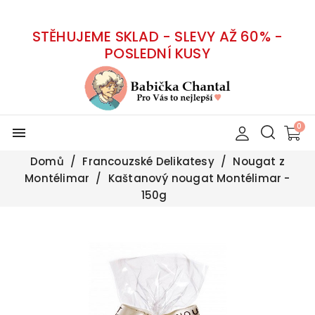
STĚHUJEME SKLAD - SLEVY AŽ 60% -
POSLEDNÍ KUSY
menu
Domů
Francouzské Delikatesy
Nougat z
Montélimar
Kaštanový nougat Montélimar -
150g
-30%
Vyprodáno