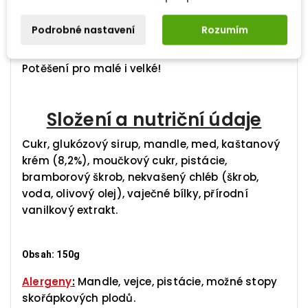
domácího nugátu.
Podrobné nastavení
Rozumím
Samozřejmě bez palmového oleje.
Potěšení pro malé i velké!
Složení a nutriční údaje
Cukr, glukózový sirup, mandle, med, kaštanový
krém (8,2%), moučkový cukr, pistácie,
bramborový škrob, nekvašený chléb (škrob,
voda, olivový olej), vaječné bílky, přírodní
vanilkový extrakt.
Obsah: 150g
Alergeny
:
Mandle, vejce, pistácie, možné stopy
skořápkových plodů.