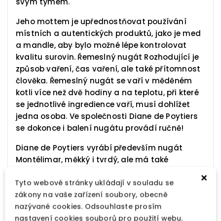
svým týmem.
Jeho mottem je upřednostňovat používání
místních a autentických produktů, jako je med
a mandle, aby bylo možné lépe kontrolovat
kvalitu surovin. Řemeslný nugát Rozhodující je
způsob vaření, čas vaření, ale také přítomnost
člověka. Řemeslný nugát se vaří v měděném
kotli více než dvě hodiny a na teplotu, při které
se jednotlivé ingredience vaří, musí dohlížet
jedna osoba. Ve společnosti Diane de Poytiers
se dokonce i balení nugátu provádí ručně!
Diane de Poytiers vyrábí především nugát
Montélimar, měkký i tvrdý, ale má také
tajemství několika domácích specialit, jako je
×
Tyto webové stránky ukládají v souladu se
medový nugát, bio nugát, karamelový nugát
zákony na vaše zařízení soubory, obecně
se solí Guérande, nugát s levandulovými květy
nazývané cookies. Odsouhlaste prosím
nebo fíkový nugát. Nugátové pomazánky
nastavení cookies souborů pro použití webu.
Montélimar z pražených mandlí a našeho