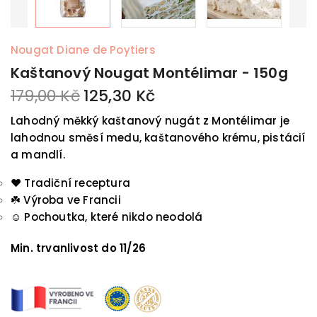
Nougat Diane de Poytiers
Kaštanový Nougat Montélimar - 150g
179,00 Kč
125,30 Kč
Lahodný měkký kaštanový nugát z Montélimar je
lahodnou směsí medu, kaštanového krému, pistácií
a mandlí.
❤️ Tradiční receptura
☘️
Výroba ve Francii
☺️
Pochoutka, které nikdo neodolá
Min. trvanlivost do 11/26