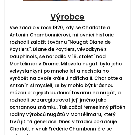
Výrobce
Vše začalo v roce 1920, kdy se Charlotte a
Antonin Chambonnièrovi, milovníci historie,
rozhodli založit továrnu "Nougat Diane de
Poytiers". Diane de Poytiers, vévodkyně z
Dauphinois, se narodila v 16. století nad
Montélimar v Drôme. Milovala nugát, byla jeho
velvyslankyní po mnoho let a nechala ho
vyrábět na dvoře krále Jindřicha II. Charlotte a
Antonín si mysleli, že by mohla být krásnou
múzou pro jejich budoucí továrnu na nugát, a
rozhodli se zaregistrovat její jméno jako
ochrannou známku. Tak začal řemeslnný příběh
rodiny výrobců nugátů v Montélimaru, který
trvá již tři generace. Dnes v tradici pokračuje
Charlottin vnuk Frédéric Chambonnière se