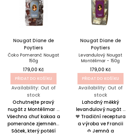
Nougat Diane de
Nougat Diane de
Poytiers
Poytiers
Čoko Pomeranč Nougat
Levandulový Nougat
150g
Montélimar - 150g
179,00 Kč
179,00 Kč
PŘIDAT DO KOŠÍKU
PŘIDAT DO KOŠÍKU
Availability:
Out of
Availability:
Out of
stock
stock
Ochutnejte pravý
Lahodný měkký
nugát z Montélimar s
levandulový nugát z
Všechna chuť kakaa a
čokoládou a
❤️
Tradiční receptura
Montélimar je
pomerančovou kůrou.
pomeranče zjemněná
a výroba ve Francii
lahodnou směsí
medem a mandlemi.
Sáček, který potěší
medu, levandulového
☘️
Jemná a