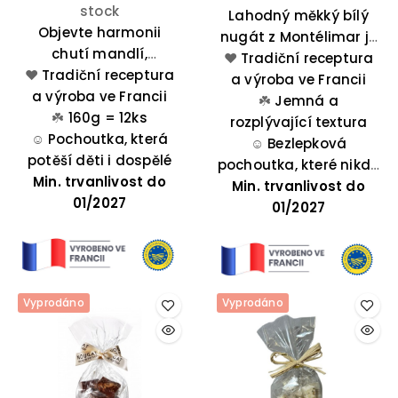
stock
Lahodný měkký bílý
Objevte harmonii
nugát z Montélimar je
chutí mandlí,
lahodnou směsí medu
❤️
Tradiční receptura
❤️
Tradiční receptura
kandovaného
z Provence, mandlí a
a výroba ve Francii
a výroba ve Francii
melounu a
☘️
pistácií.
Jemná a
pomerančové kůry v
☘️
160g = 12ks
rozplývající textura
této oválné pochoutce
☺️
Pochoutka, která
☺️
Bezlepková
se špičatými konci –
potěší děti i dospělé
pochoutka, které nikdo
Min. trvanlivost do
ideální volba pro
Min. trvanlivost do
neodolá
každou příležitost.
01/2027
01/2027
Vyprodáno
Vyprodáno