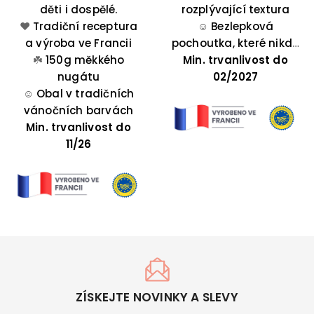
Potěšení, které na
děti i dospělé.
rozplývající textura
květu, pistácií a
❤️
Tradiční receptura
konci roku velmi
☺️
Bezlepková
mandlí.
a výroba ve Francii
oceníte! Tento
pochoutka, které nikdo
čokoládový nugát se
☘️
150g měkkého
Min. trvanlivost do
neodolá
bude skvěle vyjímat
nugátu
02/2027
na vašich svátečních
☺️
Obal v tradičních
vánočních barvách
stolech!
Min. trvanlivost do
11/26
ZÍSKEJTE NOVINKY A SLEVY