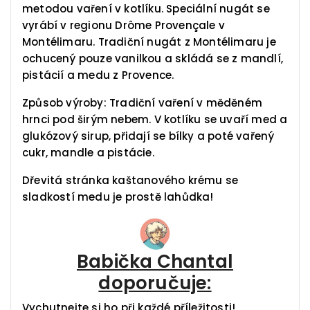
metodou vaření v kotlíku. Speciální nugát se
vyrábí v regionu Drôme Provençale v
Montélimaru. Tradiční nugát z Montélimaru je
ochucený pouze vanilkou a skládá se z mandlí,
pistácií a medu z Provence.
Způsob výroby: Tradiční vaření v měděném
hrnci pod širým nebem. V kotlíku se uvaří med a
glukózový sirup, přidají se bílky a poté vařený
cukr, mandle a pistácie.
Dřevitá stránka kaštanového krému se
sladkostí medu je prostě lahůdka!
Babička Chantal
doporučuje:
Vychutnejte si ho při každé příležitosti!