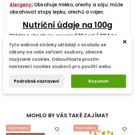
Alergeny
:
Obsahuje mléko, ořechy a sóju; může
obsahovat stopy lepku, ořechů a vajec.
Nutriční údaje na 100g
Přibližně obsahuje: energie 529 kcal / 2214 kJ,
×
tuky 32 g (z toho nasycené mastné kyseliny 17
Tyto webové stránky ukládají v souladu se
g), sacharidy 53 g (z toho cukry 50 g), bílkoviny
zákony na vaše zařízení soubory, obecně
5,2 g, sůl 0,2 g.
nazývané cookies. Odsouhlaste prosím
nastavení cookies souborů pro použití webu.
Skladujte při teplotě 15 až 18 °C, na suchém
místě (vlhkost vzduchu 50 až 60 %), mimo
Podrobné nastavení
Rozumím
dosah světla.
MOHLO BY VÁS TAKÉ ZAJÍMAT
Vyprodáno
Vyprodáno