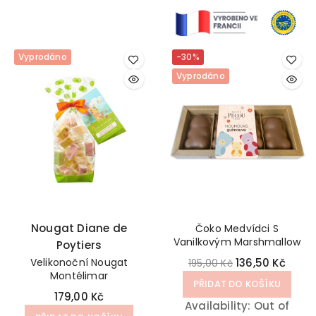
Vyprodáno
-30%
Vyprodáno
Nougat Diane de
Čoko Medvídci S
Vanilkovým Marshmallow
Poytiers
Velikonoční Nougat
136,50 Kč
195,00 Kč
Montélimar
PŘIDAT DO KOŠÍKU
179,00 Kč
Availability:
Out of