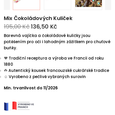
Mix Čokoládových Kuliček
195,00 Kč
136,50 Kč
Barevná vajíčka a čokoládové kuličky jsou
potěšením pro oči i lahodným zážitkem pro chuťové
buňky.
❤️
Tradiční receptura a výroba ve Francii od roku
1880
☘️
Autentický kousek francouzské cukrářské tradice
☺️
Vyrobeno z pečlivě vybraných surovin
Min. trvanlivost do 11/2026