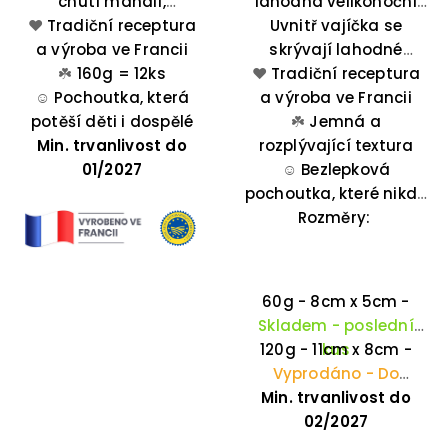
chutí mandlí,
lahodná velikonoční
❤️
Tradiční receptura
kandovaného
pochoutka, která
Uvnitř vajíčka se
a výroba ve Francii
melounu a
křupe a roztéká se v
skrývají lahodné
pomerančové kůry v
☘️
160g = 12ks
❤️
nugátové bonbóny –
Tradiční receptura
ústech.
této oválné pochoutce
☺️
Pochoutka, která
nejprve si vychutnáte
a výroba ve Francii
se špičatými konci –
potěší děti i dospělé
jemnou nugátovou
☘️
Jemná a
Min. trvanlivost do
ideální volba pro
polevu a poté sladké
rozplývající textura
každou příležitost.
01/2027
překvapení uvnitř.
☺️
Bezlepková
pochoutka, které nikdo
Rozměry:
neodolá
60g - 8cm x 5cm -
Skladem
- poslední
120g - 11cm x 8cm -
kus
Vyprodáno - Do
Velikonoc již nebudou
Min. trvanlivost do
02/2027