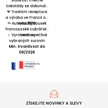
středem z praliné a
Sladkost mléčné
čokolády se dokonale
mandlemi.
mísí s lahodnou chutí
❤️
Tradiční receptura
a výroba ve Francii od
pralinky a křupavostí
☘️
Autentický kousek
roku 1880
mandlí.
francouzské cukrářské
☺️
Vyrobeno z pečlivě
tradice
vybraných surovin
Min. trvanlivost do
09/2026
ZÍSKEJTE NOVINKY A SLEVY