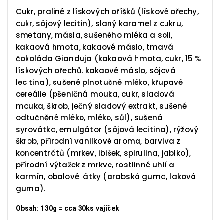
Cukr, praliné z lískových oříšků (lískové ořechy,
cukr, sójový lecitin), slaný karamel z cukru,
smetany, másla, sušeného mléka a soli,
kakaová hmota, kakaové máslo, tmavá
čokoláda Gianduja (kakaová hmota, cukr, 15 %
lískových ořechů, kakaové máslo, sójová
lecitina), sušené plnotučné mléko, křupavé
cereálie (pšeničná mouka, cukr, sladová
mouka, škrob, ječný sladový extrakt, sušené
odtučněné mléko, mléko, sůl), sušená
syrovátka, emulgátor (sójová lecitina), rýžový
škrob, přírodní vanilkové aroma, barviva z
koncentrátů (mrkev, ibišek, spirulina, jablko),
přírodní výtažek z mrkve, rostlinné uhlí a
karmín, obalové látky (arabská guma, laková
guma).
Obsah: 130g = cca 30ks vajíček