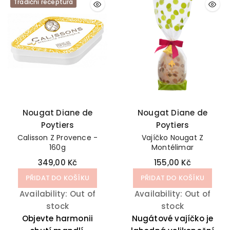
Tradiční receptura
Nougat Diane de
Nougat Diane de
Poytiers
Poytiers
Calisson Z Provence -
Vajíčko Nougat Z
160g
Montélimar
349,00 Kč
155,00 Kč
PŘIDAT DO KOŠÍKU
PŘIDAT DO KOŠÍKU
Availability:
Out of
Availability:
Out of
stock
stock
Objevte harmonii
Nugátové vajíčko je