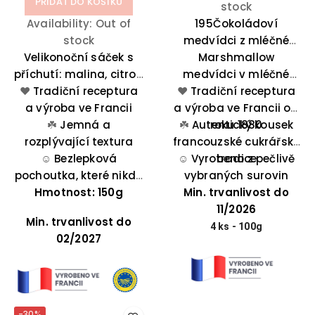
PŘIDAT DO KOŠÍKU
stock
Availability:
Out of
195Čokoládoví
stock
medvídci z mléčné
Velikonoční sáček s
čokolády plněné
Marshmallow
příchutí: malina, citron
medvídci v mléčné
vanilkovým
❤️
a pistácie. Součástí
Tradiční receptura
❤️
marschmallow - 4ks.
čokoládě – jemně se
Tradiční receptura
a výroba ve Francii
balení je i
a výroba ve Francii od
rozplývají na jazyku,
omalovánka.
☘️
Jemná a
☘️
křupnou při prvním
Autentický kousek
roku 1880
rozplývající textura
francouzské cukrářské
soustu a potěší
☺️
Bezlepková
☺️
pokaždé, když máte
Vyrobeno z pečlivě
tradice
pochoutka, které nikdo
vybraných surovin
chuť na něco
Hmotnost: 150g
neodolá
Min. trvanlivost do
výjimečného.
11/2026
Min. trvanlivost do
4 ks - 100g
02/2027
-30%