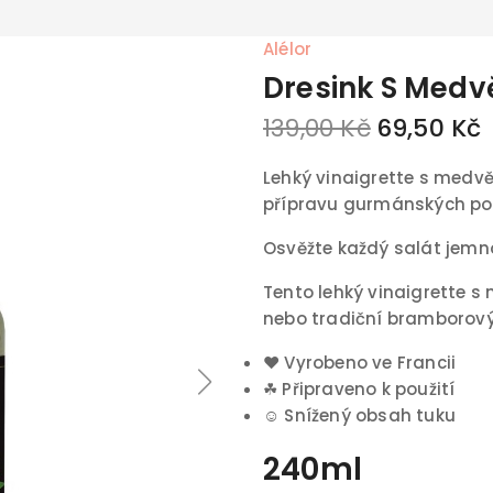
Alélor
Dresink S Med
139,00 Kč
69,50 Kč
Lehký vinaigrette s medv
přípravu gurmánských po
Osvěžte každý salát jemn
Tento lehký vinaigrette s
nebo tradiční bramborový
♥
Vyrobeno ve Francii
☘
Připraveno k použití
☺
Snížený obsah tuku
240ml