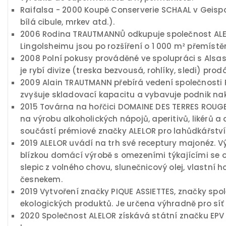
Raifalsa - 2000 Koupě Conserverie SCHAAL v Geispo
bílá cibule, mrkev atd.).
2006 Rodina TRAUTMANNŮ odkupuje společnost ALELO
Lingolsheimu jsou po rozšíření o 1 000 m² přemíst
2008 Polní pokusy prováděné ve spolupráci s Alsas
je rybí divize (treska bezvousá, rohlíky, sledi) pro
2009 Alain TRAUTMANN přebírá vedení společnosti R
zvyšuje skladovací kapacitu a vybavuje podnik n
2015 Továrna na hořčici DOMAINE DES TERRES ROUGES
na výrobu alkoholických nápojů, aperitivů, likérů a 
součástí prémiové značky ALELOR pro lahůdkářství
2019 ALELOR uvádí na trh své receptury majonéz. Vý
blízkou domácí výrobě s omezeními týkajícími se oc
slepic z volného chovu, slunečnicový olej, vlastní
česnekem.
2019 Vytvoření značky PIQUE ASSIETTES, značky spol
ekologických produktů. Je určena výhradně pro síť
2020 Společnost ALELOR získává státní značku EPV 