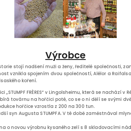
Výrobce
storie stojí nadšení muži a ženy, ředitelé společnosti, 
čnost vznikla spojením dvou společností, Alélor a Raifals
lsaského koření.
i „STUMPF FRÈRES“ v Lingolsheimu, která se nachází v Ré
bírá továrnu na hořčici poté, co se o ni dělí se svými 
dukce hořčice vzrostla z 200 na 300 tun.
adší syn Augusta STUMPFA. V té době zaměstnával mlynáře
řena o novou výrobnu kysaného zelí s 8 skladovacími nád