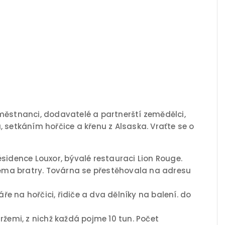
zaměstnanci, dodavatelé a partnerští zemědělci,
a, setkáním hořčice a křenu z Alsaska. Vraťte se o
sidence Louxor, bývalé restauraci Lion Rouge.
dvěma bratry. Továrna se přestěhovala na adresu
 na hořčici, řidiče a dva dělníky na balení. do
ržemi, z nichž každá pojme 10 tun. Počet