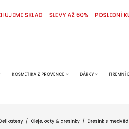
ĚHUJEME SKLAD - SLEVY AŽ 60% - POSLEDNÍ K
KOSMETIKA Z PROVENCE
DÁRKY
FIREMNÍ 
Delikatesy
Oleje, octy & dresinky
Dresink s medvě