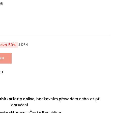
26
S DPH
leva 50%
ÍKU
ní
obírka
Plaťte online, bankovním převodem nebo až při
doručení
y
vše skladem v České Republice