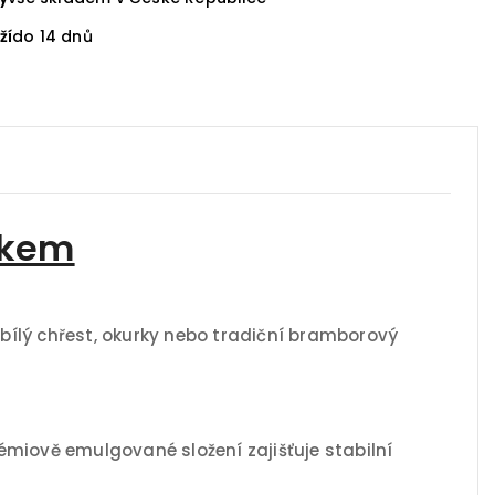
ží
do 14 dnů
ekem
bílý chřest, okurky nebo tradiční bramborový
émiově emulgované složení zajišťuje stabilní