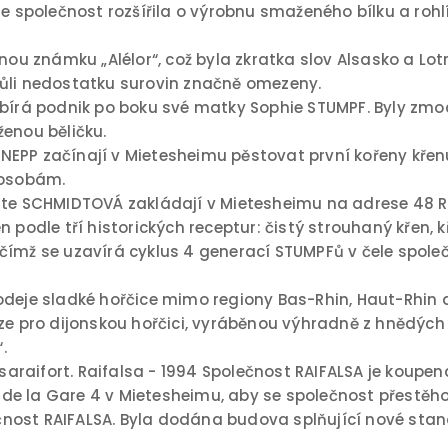
se společnost rozšířila o výrobnu smaženého bílku a roh
nnou známku „Alélor“, což byla zkratka slov Alsasko a L
 kvůli nedostatku surovin značně omezeny.
ebírá podnik po boku své matky Sophie STUMPF. Byly zmo
ženou běličku.
EPP začínají v Mietesheimu pěstovat první kořeny křenu
 osobám.
rite SCHMIDTOVÁ zakládají v Mietesheimu na adrese 48 R
n podle tří historických receptur: čistý strouhaný křen,
ímž se uzavírá cyklus 4 generací STUMPFů v čele společ
z prodeje sladké hořčice mimo regiony Bas-Rhin, Haut-Rhi
uze pro dijonskou hořčici, vyráběnou výhradně z hnědýc
.
Alsaraifort. Raifalsa - 1994 Společnost RAIFALSA je kou
ue de la Gare 4 v Mietesheimu, aby se společnost přestěh
nost RAIFALSA. Byla dodána budova splňující nové stand