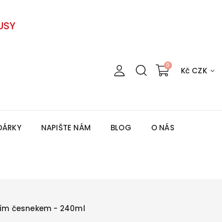
USY
Kč CZK
DÁRKY
NAPIŠTE NÁM
BLOG
O NÁS
dím česnekem - 240ml