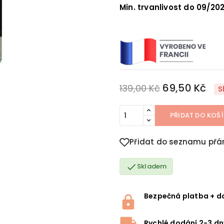
Min. trvanlivost do 09/20
69,50 Kč
139,00 Kč
S
PŘIDAT DO KOŠ
Přidat do seznamu přá

Skladem
Bezpečná platba + d
Rychlé dodání 2-3 dn