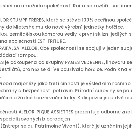
lsheimu umožnila společnosti Raifalsa rozšířit sortimen
R STUMPF FRERES, která se stává 100% dceřinou společn
ěny do Mietesheimu do nové výrobní jednotky hořčice.
kou zemědělskou komorou vedly k první sklizni jedlých s
dána společnosti EST-FRITURE.
AIFALSA-ALELOR. Obě společnosti se spojují v jeden subj
akládací rampou.
 je odkoupena od skupiny PAGES VEDRENNE, lihovaru se s
destilátů, pro něž se dříve používala hořčice. Podnik na 
.
roba majonézy jako třetí činnosti je výsledkem ročního 
hrany a bezpečnosti potravin. Přírodní suroviny se použí
 hořčice a žádné konzervační látky. K dispozici jsou dv
ečnosti ALELOR. PIQUE ASSIETTES prezentuje odborné znal
 specializovaných bioprodejen.
(Entreprise du Patrimoine Vivant), která je uznáním jej