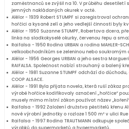
zaměstnanců se zvýšil na 10. V průběhu desetiletí 
jemných nakládaných okurek v octě.
Alélor - 1939 Robert STUMPF si zaregistroval ochra
hořčici a kysané zelí a jeho vedlejší činnosti byly
Alélor - 1950 Suzanne STUMPF, Robertova dcera, př
linka na sladkokyselé okurky, červenou řepu a sma
Raifalsa - 1950 Rodina URBAN a rodina MAHLER-SCHN
velkoobchodníkům se zeleninou nebo soukromým
Alélor - 1956 Georges URBAN a jeho sestra Margue
RAIFALSA. Společnost nabízí strouhaný a balený kře
Alélor - 1981 Suzanne STUMPF odchází do důchodu, č
COOP ALSACE.
Alélor - 1991 Byla přijata novela, která ruší záka
výrobě hořčice kodifikovaly označení „hořčice“ po
musely mimo místní zákon používat název „koření“
Raifalsa - 1992 Založení družstva pěstitelů křenu 
nové výrobní jednotky o rozloze 1 500 m² v ulici R
Raifalsa - 1997 Rodina TRAUTMANN odkupuje společ
výrobků do supermarketů a hypermarketů.