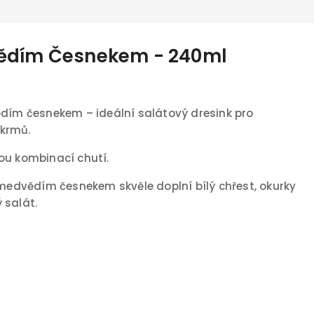
vědím Česnekem - 240ml
ědím česnekem – ideální salátový dresink pro
krmů.
ou kombinací chutí.
 medvědím česnekem skvěle doplní bílý chřest, okurky
 salát.