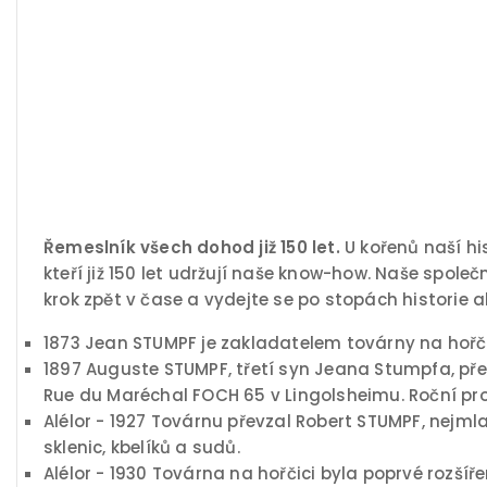
Řemeslník všech dohod již 150 let.
U kořenů naší hi
kteří již 150 let udržují naše know-how. Naše spole
krok zpět v čase a vydejte se po stopách historie a
1873 Jean STUMPF je zakladatelem továrny na hořčic
1897 Auguste STUMPF, třetí syn Jeana Stumpfa, pře
Rue du Maréchal FOCH 65 v Lingolsheimu. Roční pro
Alélor - 1927 Továrnu převzal Robert STUMPF, nejml
sklenic, kbelíků a sudů.
Alélor - 1930 Továrna na hořčici byla poprvé rozší