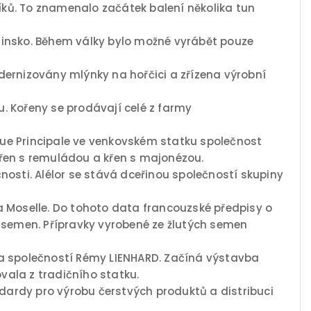
líků. To znamenalo začátek balení několika tun
otrinsko. Během války bylo možné vyrábět pouze
dernizovány mlýnky na hořčici a zřízena výrobní
. Kořeny se prodávají celé z farmy
ue Principale ve venkovském statku společnost
 křen s remuládou a křen s majonézou.
nosti. Alélor se stává dceřinou společností skupiny
n a Moselle. Do tohoto data francouzské předpisy o
h semen. Přípravky vyrobené ze žlutých semen
pena společností Rémy LIENHARD. Začíná výstavba
ovala z tradičního statku.
ardy pro výrobu čerstvých produktů a distribuci