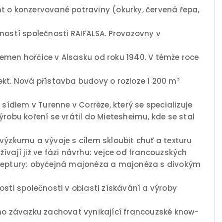
t o konzervované potraviny (okurky, červená řepa,
ostí společnosti RAIFALSA. Provozovny v
emen hořčice v Alsasku od roku 1940. V témže roce
ekt. Nová přístavba budovy o rozloze 1 200 m²
ídlem v Turenne v Corrèze, který se specializuje
výrobu koření se vrátil do Mietesheimu, kde se stal
výzkumu a vývoje s cílem skloubit chuť a texturu
vají již ve fázi návrhu: vejce od francouzských
ě receptury: obyčejná majonéza a majonéza s divokým
osti společnosti v oblasti získávání a výroby
ího závazku zachovat vynikající francouzské know-