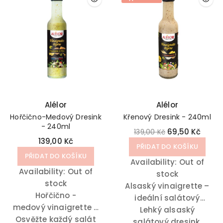
Alélor
Alélor
Hořčično-Medový Dresink
Křenový Dresink - 240ml
- 240ml
69,50 Kč
139,00 Kč
139,00 Kč
PŘIDAT DO KOŠÍKU
PŘIDAT DO KOŠÍKU
Availability:
Out of
Availability:
Out of
stock
stock
Alsaský vinaigrette –
Hořčično -
ideální salátový
medový vinaigrette –
dresink pro přípravu
Lehký alsaský
Osvěžte každý salát
ideální salátový
gurmánských pokrmů.
salátový dresink,