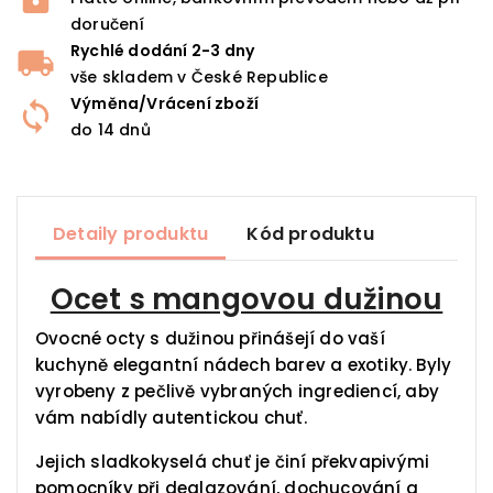
doručení
Rychlé dodání 2-3 dny
vše skladem v České Republice
Výměna/Vrácení zboží
do 14 dnů
Detaily produktu
Kód produktu
Ocet s mangovou dužinou
Ovocné octy s dužinou přinášejí do vaší
kuchyně elegantní nádech barev a exotiky. Byly
vyrobeny z pečlivě vybraných ingrediencí, aby
vám nabídly autentickou chuť.
Jejich sladkokyselá chuť je činí překvapivými
pomocníky při deglazování, dochucování a