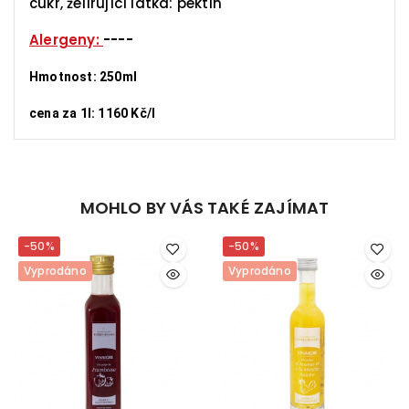
cukr, želírující látka: pektin
Alergeny:
----
Hmotnost: 250ml
cena za 1l: 1160 Kč/l
MOHLO BY VÁS TAKÉ ZAJÍMAT
-50%
-50%
Vyprodáno
Vyprodáno