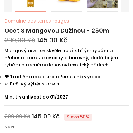
Domaine des terres rouges
Ocet S Mangovou Dužinou - 250ml
290,00 Kč
145,00 Kč
Mangový ocet se skvěle hodí k bílým rybám a
hřebenatkám. Je ovocný a barevný, dodá bílým
rybám a uzenému lososovi exotický nádech.
❤️
Tradiční receptura a řemeslná výroba
☺️
Pečlivý výběr surovin
Min. trvanlivost do 01/2027
145,00 Kč
290,00 Kč
Sleva 50%
S DPH