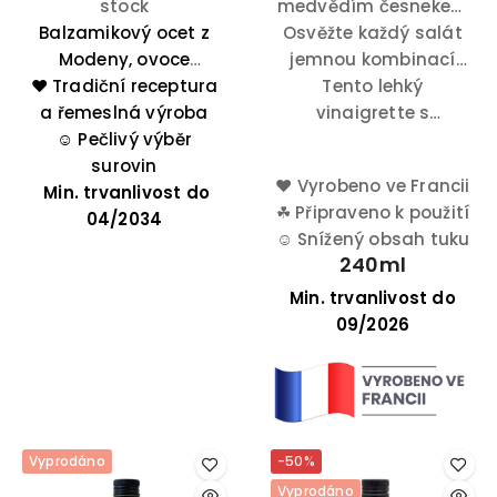
stock
medvědím česnekem
Balzamikový ocet z
Osvěžte každý salát
– ideální salátový
Modeny, ovoce
dresink pro přípravu
jemnou kombinací
❤️ Tradiční receptura
starého vinného a
gurmánských pokrmů.
Tento lehký
chutí.
hroznového moštu,
a řemeslná výroba
vinaigrette s
vylepší hovězí filety,
☺️
Pečlivý výběr
medvědím česnekem
grilovaného humra a
surovin
skvěle doplní bílý
♥
Vyrobeno ve Francii
Min. trvanlivost do
saláty.
chřest, okurky nebo
☘
Připraveno k použití
04/2034
tradiční bramborový
☺
Snížený obsah tuku
salát.
240ml
Min. trvanlivost do
09/2026
Vyprodáno
-50%
Vyprodáno