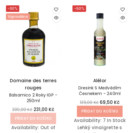
ocet se postará o
ocet z ananasové
-30%
-50%
výraznou chuť
dužiny a čerstvé máty
Vyprodáno
citronových nebo
se skvěle hodí ke
čokoládových dezertů.
kuřecímu masu,
sladkým bramborám,
vepřovému masu a
quinoe.
Domaine des terres
Alélor
rouges
Dresink S Medvědím
Česnekem - 240ml
Balsamico 2 Roky IGP -
250ml
69,50 Kč
139,00 Kč
231,00 Kč
330,00 Kč
PŘIDAT DO KOŠÍKU
PŘIDAT DO KOŠÍKU
Availability:
7 In Stock
Availability:
Out of
Lehký vinaigrette s