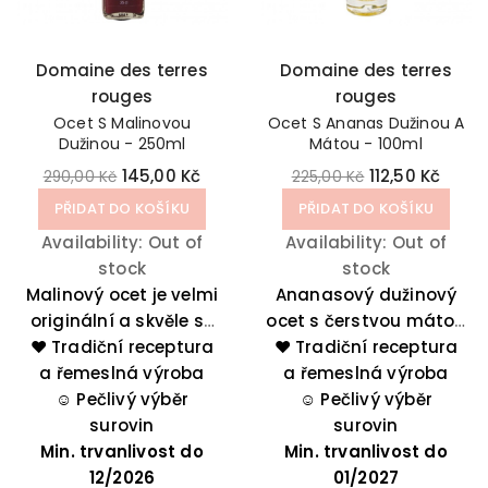
Domaine des terres
Domaine des terres
rouges
rouges
Ocet S Malinovou
Ocet S Ananas Dužinou A
Dužinou - 250ml
Mátou - 100ml
145,00 Kč
112,50 Kč
290,00 Kč
225,00 Kč
PŘIDAT DO KOŠÍKU
PŘIDAT DO KOŠÍKU
Availability:
Out of
Availability:
Out of
stock
stock
Malinový ocet je velmi
Ananasový dužinový
originální a skvěle se
ocet s čerstvou mátou
❤️ Tradiční receptura
hodí k salátům a
dodá vašim pokrmům
❤️ Tradiční receptura
a řemeslná výroba
syrové zelenině.
a řemeslná výroba
lahodný ovocný
Několik kapek vylepší
☺️
Pečlivý výběr
nádech. Je ideální pro
☺️
Pečlivý výběr
předkrmy z foie gras
surovin
zpestření letních
surovin
Min. trvanlivost do
nebo pokrmy ze
pokrmů nebo jim dodá
Min. trvanlivost do
zvěřiny. Tento ovocný
12/2026
exotický nádech. Tento
01/2027