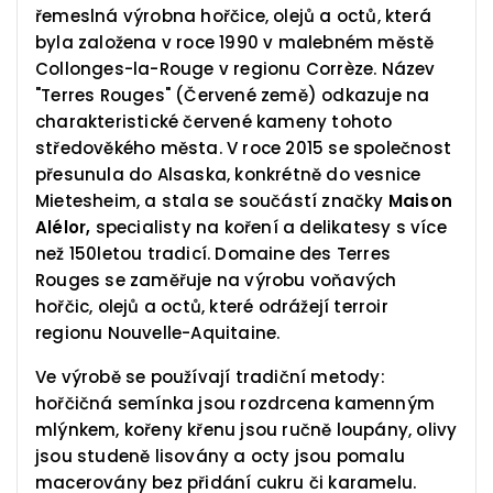
řemeslná výrobna hořčice, olejů a octů, která
byla založena v roce 1990 v malebném městě
Collonges-la-Rouge v regionu Corrèze. Název
"Terres Rouges" (Červené země) odkazuje na
charakteristické červené kameny tohoto
středověkého města. V roce 2015 se společnost
přesunula do Alsaska, konkrétně do vesnice
Mietesheim, a stala se součástí značky
Maison
Alélor,
specialisty na koření a delikatesy s více
než 150letou tradicí. Domaine des Terres
Rouges se zaměřuje na výrobu voňavých
hořčic, olejů a octů, které odrážejí terroir
regionu Nouvelle-Aquitaine.
Ve výrobě se používají tradiční metody:
hořčičná semínka jsou rozdrcena kamenným
mlýnkem, kořeny křenu jsou ručně loupány, olivy
jsou studeně lisovány a octy jsou pomalu
macerovány bez přidání cukru či karamelu.