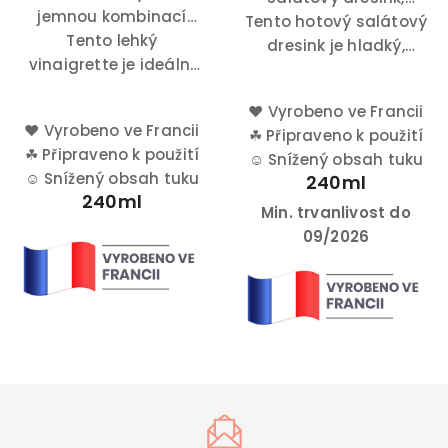
dresink pro přípravu
jemnou kombinací
Tento hotový salátový
vyrobený z celozrnné
gurmánských pokrmů.
Tento lehký
chutí.
hořčice a alsaského
dresink je hladký,
vinaigrette je ideální
křenu, je ideální pro
sametový a
volbou pro kombinace
kombinace jako losos,
připravený k
♥
Vyrobeno ve Francii
jako obalované kuřecí
okamžitému použití.
červená řepa nebo
♥
Vyrobeno ve Francii
☘
Připraveno k použití
maso, kozí sýr a fíky.
bramborový salát.
☘
Připraveno k použití
☺
Snížený obsah tuku
☺
Snížený obsah tuku
240ml
240ml
Min. trvanlivost do
09/2026