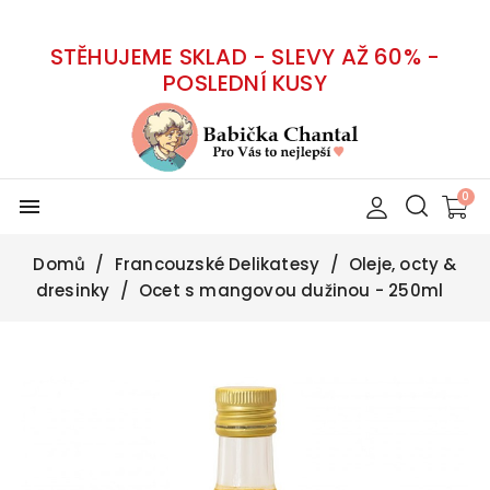
STĚHUJEME SKLAD - SLEVY AŽ 60% -
POSLEDNÍ KUSY
menu
Domů
Francouzské Delikatesy
Oleje, octy &
dresinky
Ocet s mangovou dužinou - 250ml
-50%
Vyprodáno