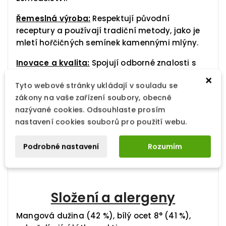
Řemeslná výroba:
Respektují původní
receptury a používají tradiční metody, jako je
mletí hořčičných semínek kamennými mlýny.
Inovace a kvalita:
Spojují odborné znalosti s
inovacemi pro výrobu výjimečných koření.
×
Tyto webové stránky ukládají v souladu se
Transparentnost:
Zajišťují kompletní
zákony na vaše zařízení soubory, obecně
sledovatelnost produktů od výroby až po
nazývané cookies. Odsouhlaste prosím
spotřebu.
nastavení cookies souborů pro použití webu.
Vyberte si z jejich široké nabídky hořčic, olejů a
Podrobné nastavení
Rozumím
octů a objevte spojení tradice a kvality v
každém soustu.
Složení a alergeny
Mangová dužina (42 %), bílý ocet 8° (41 %),