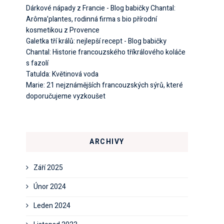
Dárkové nápady z Francie - Blog babičky Chantal
:
Arôma’plantes, rodinná firma s bio přírodní
kosmetikou z Provence
Galetka tří králů: nejlepší recept - Blog babičky
Chantal
:
Historie francouzského tříkrálového koláče
s fazolí
Tatulda
:
Květinová voda
Marie
:
21 nejznámějších francouzských sýrů, které
doporučujeme vyzkoušet
ARCHIVY
Září 2025
Únor 2024
Leden 2024