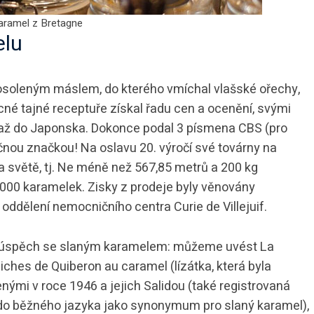
aramel z Bretagne
elu
losoleným máslem, do kterého vmíchal vlašské ořechy,
cné tajné receptuře získal řadu cen a ocenění, svými
až do Japonska. Dokonce podal 3 písmena CBS (pro
nou značkou! Na oslavu 20. výročí své továrny na
a světě, tj. Ne méně než 567,85 metrů a 200 kg
4 000 karamelek. Zisky z prodeje byly věnovány
oddělení nemocničního centra Curie de Villejuif.
ý úspěch se slaným karamelem: můžeme uvést La
iches de Quiberon au caramel (lízátka, která byla
nými v roce 1946 a jejich Salidou (také registrovaná
do běžného jazyka jako synonymum pro slaný karamel),