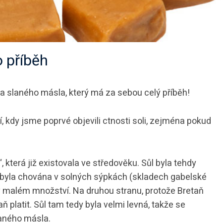
o příběh
 slaného másla, který má za sebou celý příběh!
í, kdy jsme poprvé objevili ctnosti soli, zejména pokud
“, která již existovala ve středověku. Sůl byla tehdy
yla chována v solných sýpkách (skladech gabelské
 v malém množství. Na druhou stranu, protože Bretaň
 platit. Sůl tam tedy byla velmi levná, takže se
aného másla.