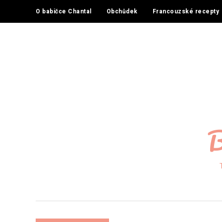
O babičce Chantal
Obchůdek
Francouzské recepty
B