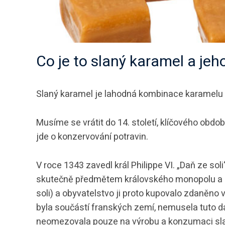
Co je to slaný karamel a jeh
Slaný karamel je lahodná kombinace karamelu a
Musíme se vrátit do 14. století, klíčového obdob
jde o konzervování potravin.
V roce 1343 zavedl král Philippe VI. „Daň ze soli
skutečně předmětem královského monopolu a b
soli) a obyvatelstvo ji proto kupovalo zdaněno
byla součástí franských zemí, nemusela tuto daň
neomezovala pouze na výrobu a konzumaci sl