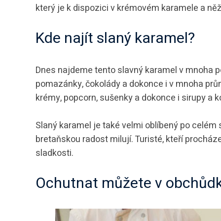
který je k dispozici v krémovém karamele a n
Kde najít slaný karamel?
Dnes najdeme tento slavný karamel v mnoha p
pomazánky, čokolády a dokonce i v mnoha průmy
krémy, popcorn, sušenky a dokonce i sirupy a k
Slaný karamel je také velmi oblíbený po celém
bretaňskou radost milují. Turisté, kteří procháze
sladkosti.
Ochutnat můžete v obchůdk