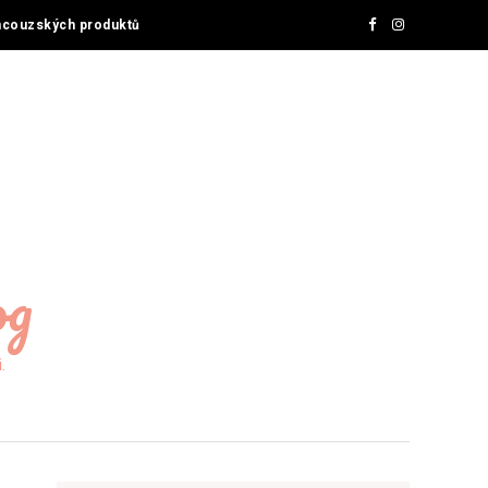
ncouzských produktů
og
.