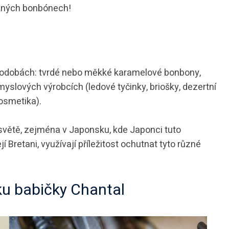
ěžných bonbónech!
odobách: tvrdé nebo měkké karamelové bonbony,
slových výrobcích (ledové tyčinky, briošky, dezertní
osmetika).
 světě, zejména v Japonsku, kde Japonci tuto
jí Bretani, využívají příležitost ochutnat tyto různé
u babičky Chantal