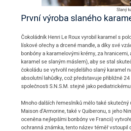
Slaný k
První výroba slaného karam
Čokoládník Henri Le Roux vyrobil karamel s po
lískové ořechy a drcené mandle, a díky své vzá
bonbóny a karamelovými krémy, za hranicemi, 
karamel se slaným máslem), aby se stal skuteč
čokoládu se vytvořil nejdelšího slaný karamel n
absolutní lahůdky, což představuje přibližně 2
společnosti S.N.S.M. stejně jako pediatrickému 
Mnoho dalších řemeslníků mělo také skutečn
Maison d’Armorine, také v Quiberonu, s jeho Nin
oceněna nejlepšími bonbóny ve Francii) vytvoře
ochranná známka, tento název téměř vstoupil 