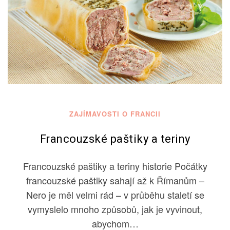
ZAJÍMAVOSTI O FRANCII
Francouzské paštiky a teriny
Francouzské paštiky a teriny historie Počátky
francouzské paštiky sahají až k Římanům –
Nero je měl velmi rád – v průběhu staletí se
vymyslelo mnoho způsobů, jak je vyvinout,
abychom…