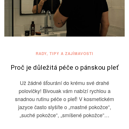
RADY, TIPY A ZAJÍMAVOSTI
Proč je důležitá péče o pánskou pleť
Už žádné šťourání do krému své drahé
polovičky! Bivouak vám nabízí rychlou a
snadnou rutinu péče o pleť! V kosmetickém
jazyce často slyšíte o „mastné pokožce“,
„suché pokožce“, „smíšené pokožce“…