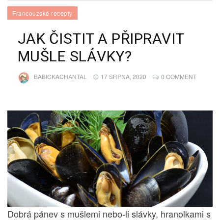
Francouzské recepty
JAK ČISTIT A PŘIPRAVIT
MUŠLE SLÁVKY?
BABICKACHANTAL
17 SRPNA, 2020
0 COMMENT
Dobrá pánev s mušlemi nebo-li slávky, hranolkami s