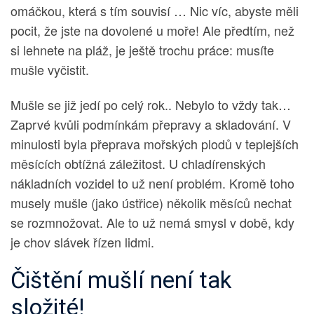
omáčkou, která s tím souvisí … Nic víc, abyste měli
pocit, že jste na dovolené u moře! Ale předtím, než
si lehnete na pláž, je ještě trochu práce: musíte
mušle vyčistit.
Mušle se již jedí po celý rok.. Nebylo to vždy tak…
Zaprvé kvůli podmínkám přepravy a skladování. V
minulosti byla přeprava mořských plodů v teplejších
měsících obtížná záležitost. U chladírenských
nákladních vozidel to už není problém. Kromě toho
musely mušle (jako ústřice) několik měsíců nechat
se rozmnožovat. Ale to už nemá smysl v době, kdy
je chov slávek řízen lidmi.
Čištění mušlí není tak
složité!