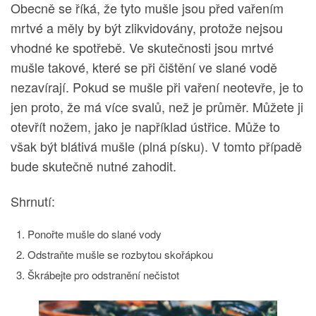
Obecně se říká, že tyto mušle jsou před vařením
mrtvé a měly by být zlikvidovány, protože nejsou
vhodné ke spotřebě. Ve skutečnosti jsou mrtvé
mušle takové, které se při čištění ve slané vodě
nezavírají. Pokud se mušle při vaření neotevře, je to
jen proto, že má více svalů, než je průměr. Můžete ji
otevřít nožem, jako je například ústřice. Může to
však být blátivá mušle (plná písku). V tomto případě
bude skutečně nutné zahodit.
Shrnutí:
Ponořte mušle do slané vody
Odstraňte mušle se rozbytou skořápkou
Škrábejte pro odstranění nečistot