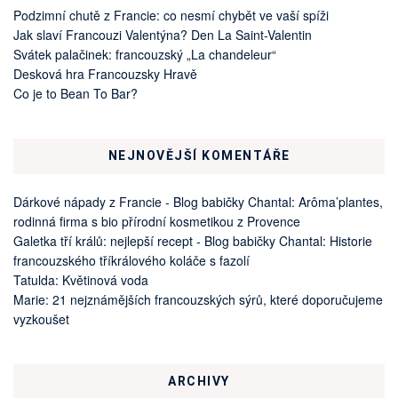
Podzimní chutě z Francie: co nesmí chybět ve vaší spíži
Jak slaví Francouzi Valentýna? Den La Saint-Valentin
Svátek palačinek: francouzský „La chandeleur“
Desková hra Francouzsky Hravě
Co je to Bean To Bar?
NEJNOVĚJŠÍ KOMENTÁŘE
Dárkové nápady z Francie - Blog babičky Chantal
:
Arôma’plantes,
rodinná firma s bio přírodní kosmetikou z Provence
Galetka tří králů: nejlepší recept - Blog babičky Chantal
:
Historie
francouzského tříkrálového koláče s fazolí
Tatulda
:
Květinová voda
Marie
:
21 nejznámějších francouzských sýrů, které doporučujeme
vyzkoušet
ARCHIVY